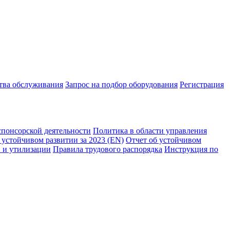
ства обслуживания
Запрос на подбор оборудования
Регистрация
спонсорской деятельности
Политика в области управления
 устойчивом развитии за 2023 (EN)
Отчет об устойчивом
 и утилизации
Правила трудового распорядка
Инструкция по