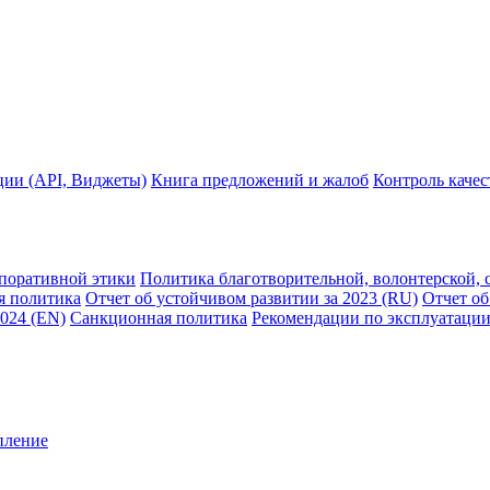
ции (API, Виджеты)
Книга предложений и жалоб
Контроль каче
рпоративной этики
Политика благотворительной, волонтерской, 
я политика
Отчет об устойчивом развитии за 2023 (RU)
Отчет об
2024 (EN)
Санкционная политика
Рекомендации по эксплуатации
пление