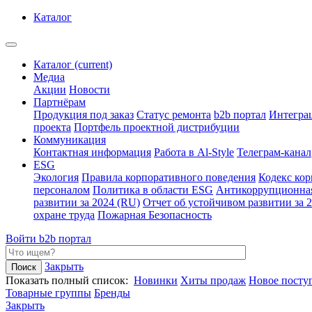
Каталог
Каталог
(current)
Медиа
Акции
Новости
Партнёрам
Продукция под заказ
Статус ремонта
b2b портал
Интегра
проекта
Портфель проектной дистрибуции
Коммуникация
Контактная информация
Работа в Al-Style
Телеграм-канал
ESG
Экология
Правила корпоративного поведения
Кодекс ко
персоналом
Политика в области ESG
Антикоррупционна
развитии за 2024 (RU)
Отчет об устойчивом развитии за 
охране труда
Пожарная Безопасность
Войти
b2b портал
Закрыть
Показать полный список:
Новинки
Хиты продаж
Новое посту
Товарные группы
Бренды
Закрыть