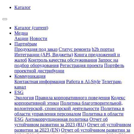
Каталог
Каталог
(current)
Медиа
Акции
Новости
Партнёрам
Продукция под заказ
Статус ремонта
b2b портал
Интеграции (API, Виджеты)
Книга предложений и
жалоб
Контроль качества обслуживания
Запрос на
подбор оборудования
Регистрация проекта
Портфель
проектной дистрибуции
Коммуникация
Контактная информация
Работа в Al-Style
Телеграм-
канал
ESG
Экология
Правила корпоративного поведения
Кодекс
корпоративной этики
Политика благотворительной,
волонтерской, спонсорской деятельности
Политика в
области управления персоналом
Политика в области
ESG
Антикоррупционная политика
Отчет об
устойчивом развитии за 2023 (RU)
Отчет об устойчивом
развитии за 2023 (EN)
Отчет об устойчивом развитии за