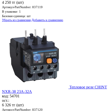
4 250 тг
(шт)
Артикул-PartNumber: 837119
В упаковке: 1
Базовая единица: шт
Убрать из сравнения
Добавить к сравнению
Тепловое реле CHINT
NXR-38 23A-32A
код: 54701
ост.:
6 326 тг
(шт)
Артикул-PartNumber: 837120