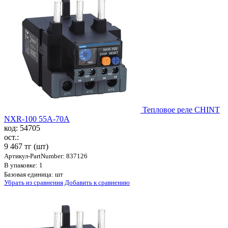
Тепловое реле CHINT
NXR-100 55A-70A
код: 54705
ост.:
9 467 тг
(шт)
Артикул-PartNumber: 837126
В упаковке: 1
Базовая единица: шт
Убрать из сравнения
Добавить к сравнению