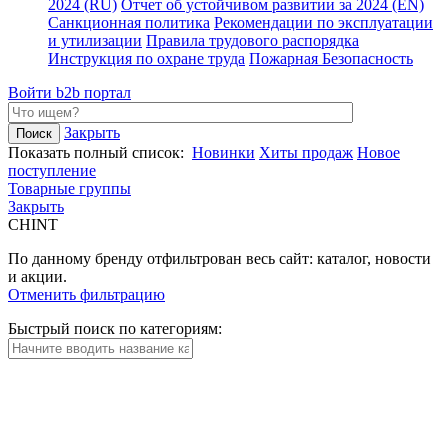
2024 (RU)
Отчет об устойчивом развитии за 2024 (EN)
Санкционная политика
Рекомендации по эксплуатации
и утилизации
Правила трудового распорядка
Инструкция по охране труда
Пожарная Безопасность
Войти
b2b портал
Закрыть
Показать полный список:
Новинки
Хиты продаж
Новое
поступление
Товарные группы
Закрыть
CHINT
По данному бренду отфильтрован весь сайт: каталог, новости
и акции.
Отменить фильтрацию
Быстрый поиск по категориям: