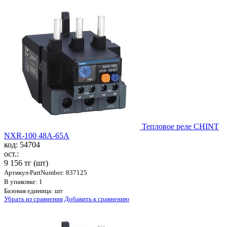
Тепловое реле CHINT
NXR-100 48A-65A
код: 54704
ост.:
9 156 тг
(шт)
Артикул-PartNumber: 837125
В упаковке: 1
Базовая единица: шт
Убрать из сравнения
Добавить к сравнению