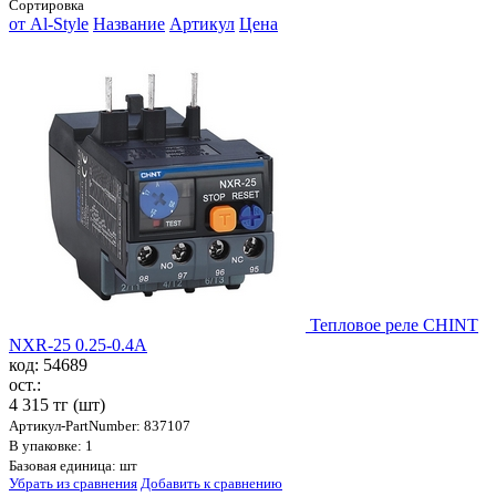
Сортировка
от Al-Style
Название
Артикул
Цена
Тепловое реле CHINT
NXR-25 0.25-0.4A
код: 54689
ост.:
4 315 тг
(шт)
Артикул-PartNumber: 837107
В упаковке: 1
Базовая единица: шт
Убрать из сравнения
Добавить к сравнению