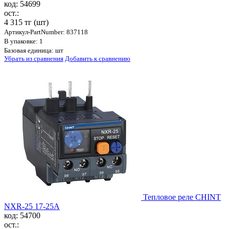
код: 54699
ост.:
4 315 тг
(шт)
Артикул-PartNumber: 837118
В упаковке: 1
Базовая единица: шт
Убрать из сравнения
Добавить к сравнению
Тепловое реле CHINT
NXR-25 17-25A
код: 54700
ост.: