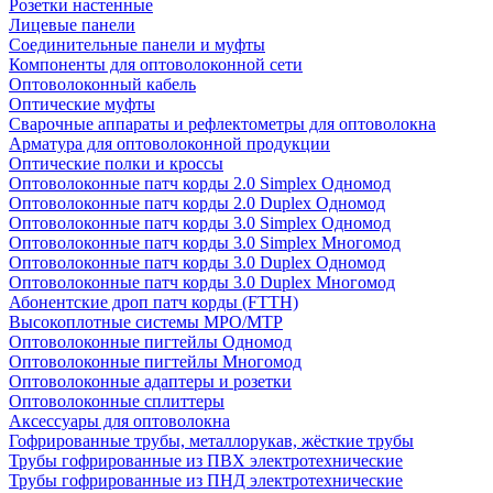
Розетки настенные
Лицевые панели
Соединительные панели и муфты
Компоненты для оптоволоконной сети
Оптоволоконный кабель
Оптические муфты
Сварочные аппараты и рефлектометры для оптоволокна
Арматура для оптоволоконной продукции
Оптические полки и кроссы
Оптоволоконные патч корды 2.0 Simplex Одномод
Оптоволоконные патч корды 2.0 Duplex Одномод
Оптоволоконные патч корды 3.0 Simplex Одномод
Оптоволоконные патч корды 3.0 Simplex Многомод
Оптоволоконные патч корды 3.0 Duplex Одномод
Оптоволоконные патч корды 3.0 Duplex Многомод
Абонентские дроп патч корды (FTTH)
Высокоплотные системы MPO/MTP
Оптоволоконные пигтейлы Одномод
Оптоволоконные пигтейлы Многомод
Оптоволоконные адаптеры и розетки
Оптоволоконные сплиттеры
Аксессуары для оптоволокна
Гофрированные трубы, металлорукав, жёсткие трубы
Трубы гофрированные из ПВХ электротехнические
Трубы гофрированные из ПНД электротехнические