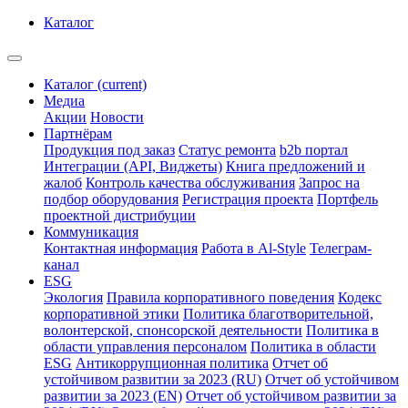
Каталог
Каталог
(current)
Медиа
Акции
Новости
Партнёрам
Продукция под заказ
Статус ремонта
b2b портал
Интеграции (API, Виджеты)
Книга предложений и
жалоб
Контроль качества обслуживания
Запрос на
подбор оборудования
Регистрация проекта
Портфель
проектной дистрибуции
Коммуникация
Контактная информация
Работа в Al-Style
Телеграм-
канал
ESG
Экология
Правила корпоративного поведения
Кодекс
корпоративной этики
Политика благотворительной,
волонтерской, спонсорской деятельности
Политика в
области управления персоналом
Политика в области
ESG
Антикоррупционная политика
Отчет об
устойчивом развитии за 2023 (RU)
Отчет об устойчивом
развитии за 2023 (EN)
Отчет об устойчивом развитии за