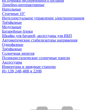
Источники бесперебойного питания
Линейно-интерактивные
Напольные
Стоечные 19"
Интеллектуальное управление электропитанием
Трёхфазные
Модульные
Батарейные блоки
Шкафы для батарей, аксессуары для ИБП
Автоматические стабилизаторы напряжения
Однофазные
Трёхфазные
Солнечная энергия
Поликристалические солнечные панели
Аксессуары
Инверторы и зарядные станции
Из 12В,24В,48В в 220В