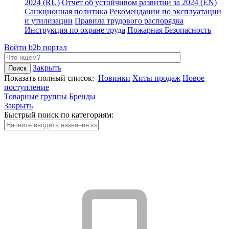
2024 (RU)
Отчет об устойчивом развитии за 2024 (EN)
Санкционная политика
Рекомендации по эксплуатации
и утилизации
Правила трудового распорядка
Инструкция по охране труда
Пожарная Безопасность
Войти
b2b портал
Закрыть
Показать полный список:
Новинки
Хиты продаж
Новое
поступление
Товарные группы
Бренды
Закрыть
Быстрый поиск по категориям: