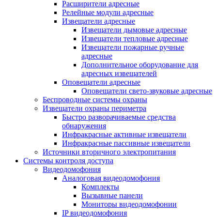
Расширители адресные
Релейные модули адресные
Извещатели адресные
Извещатели дымовые адресные
Извещатели тепловые адресные
Извещатели пожарные ручные
адресные
Дополнительное оборудование для
адресных извещателей
Оповещатели адресные
Оповещатели свето-звуковые адресные
Беспроводные системы охраны
Извещатели охраны периметра
Быстро разворачиваемые средства
обнаружения
Инфракрасные активные извещатели
Инфракрасные пассивные извещатели
Источники вторичного электропитания
Системы контроля доступа
Видеодомофония
Аналоговая видеодомофония
Комплекты
Вызывные панели
Мониторы видеодомофонии
IP видеодомофония