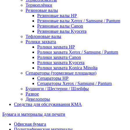
Термоплёнки
Резиновые валы
Резиновые валы HP
Резиновые валы Xerox / Samsung / Pantum
Резиновые валы Canon
Резиновые валы Kyocera
Тефлоновые валы
Ролики захвата
Ролики захвата HP
Ролики захвата Xerox / Samsung / Pantum
Ролики захвата Canon
Ролики захвата Kyocera
Ролики захвата Konica Minolta
Сепараторы (тормозные площадки)
Сепараторы HP
Сепараторы Xerox / Samsung / Pantum
Бушинги / Шестерни / Шлейфы
Разное
Девелоперы
Средства для обслуживания КМА
Бумага и материалы для печати
Офисная бумага
Полиграфические материалы