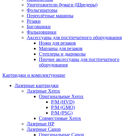
Уничтожители бумаги (Шредеры)
Фольгираторы
Переплётные машины
Резаки
Биговщики
Фальцовщики
Аксессуары для постпечатного оборудования
Ножи для резаков
Марзаны для резаков
Степлеры и дыроколы
Прочие аксессуары для постпечатного
оборудования
Картриджи и комплектующие
Лазерные картриджи
Лазерные Xerox
Оригинальные Xerox
Р/М (HVD)
Р/М (GMO)
Р/М (PSG)
Совместимые Xerox
Лазерные HP
Лазерные Canon
Оригинальные Canon