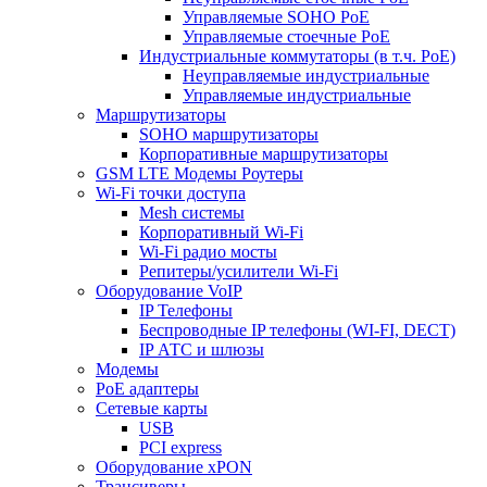
Управляемые SOHO PoE
Управляемые стоечные PoE
Индустриальные коммутаторы (в т.ч. РоЕ)
Неуправляемые индустриальные
Управляемые индустриальные
Маршрутизаторы
SOHO маршрутизаторы
Корпоративные маршрутизаторы
GSM LTE Модемы Роутеры
Wi-Fi точки доступа
Mesh системы
Корпоративный Wi-Fi
Wi-Fi радио мосты
Репитеры/усилители Wi-Fi
Оборудование VoIP
IP Телефоны
Беспроводные IP телефоны (WI-FI, DECT)
IP АТС и шлюзы
Модемы
PoE адаптеры
Сетевые карты
USB
PCI express
Оборудование xPON
Трансиверы