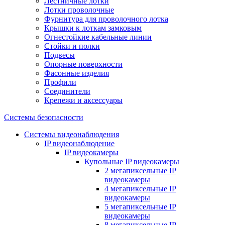
Лестничные лотки
Лотки проволочные
Фурнитура для проволочного лотка
Крышки к лоткам замковым
Огнестойкие кабельные линии
Стойки и полки
Подвесы
Опорные поверхности
Фасонные изделия
Профили
Соединители
Крепежи и аксессуары
Системы безопасности
Системы видеонаблюдения
IP видеонаблюдение
IP видеокамеры
Купольные IP видеокамеры
2 мегапиксельные IP
видеокамеры
4 мегапиксельные IP
видеокамеры
5 мегапиксельные IP
видеокамеры
8 мегапиксельные IP