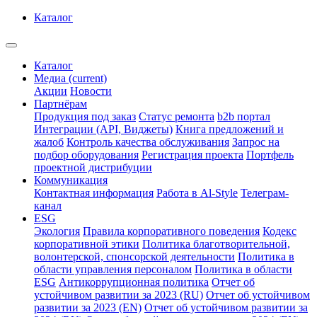
Каталог
Каталог
Медиа
(current)
Акции
Новости
Партнёрам
Продукция под заказ
Статус ремонта
b2b портал
Интеграции (API, Виджеты)
Книга предложений и
жалоб
Контроль качества обслуживания
Запрос на
подбор оборудования
Регистрация проекта
Портфель
проектной дистрибуции
Коммуникация
Контактная информация
Работа в Al-Style
Телеграм-
канал
ESG
Экология
Правила корпоративного поведения
Кодекс
корпоративной этики
Политика благотворительной,
волонтерской, спонсорской деятельности
Политика в
области управления персоналом
Политика в области
ESG
Антикоррупционная политика
Отчет об
устойчивом развитии за 2023 (RU)
Отчет об устойчивом
развитии за 2023 (EN)
Отчет об устойчивом развитии за