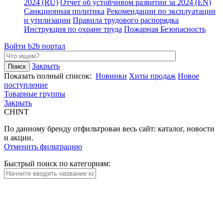
2024 (RU)
Отчет об устойчивом развитии за 2024 (EN)
Санкционная политика
Рекомендации по эксплуатации
и утилизации
Правила трудового распорядка
Инструкция по охране труда
Пожарная Безопасность
Войти
b2b портал
Закрыть
Показать полный список:
Новинки
Хиты продаж
Новое
поступление
Товарные группы
Закрыть
CHINT
По данному бренду отфильтрован весь сайт: каталог, новости
и акции.
Отменить фильтрацию
Быстрый поиск по категориям: