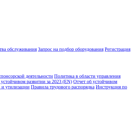
ства обслуживания
Запрос на подбор оборудования
Регистрация
спонсорской деятельности
Политика в области управления
 устойчивом развитии за 2023 (EN)
Отчет об устойчивом
 и утилизации
Правила трудового распорядка
Инструкция по