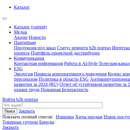
Каталог
Каталог
(current)
Медиа
Акции
Новости
Партнёрам
Продукция под заказ
Статус ремонта
b2b портал
Интегра
проекта
Портфель проектной дистрибуции
Коммуникация
Контактная информация
Работа в Al-Style
Телеграм-канал
ESG
Экология
Правила корпоративного поведения
Кодекс ко
персоналом
Политика в области ESG
Антикоррупционна
развитии за 2024 (RU)
Отчет об устойчивом развитии за 
охране труда
Пожарная Безопасность
Войти
b2b портал
Закрыть
Показать полный список:
Новинки
Хиты продаж
Новое посту
Товарные группы
Бренды
Закрыть