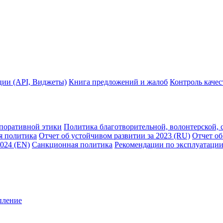
ции (API, Виджеты)
Книга предложений и жалоб
Контроль каче
рпоративной этики
Политика благотворительной, волонтерской, 
я политика
Отчет об устойчивом развитии за 2023 (RU)
Отчет об
2024 (EN)
Санкционная политика
Рекомендации по эксплуатации
пление