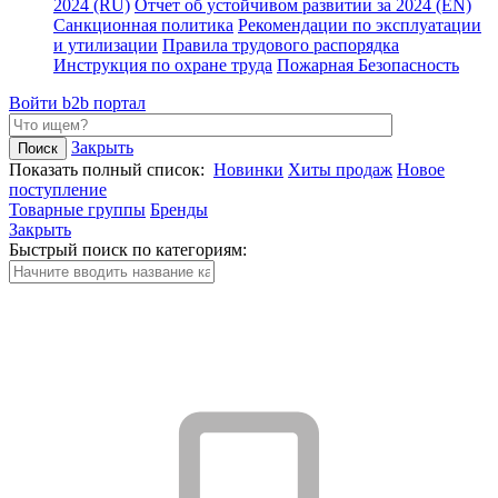
2024 (RU)
Отчет об устойчивом развитии за 2024 (EN)
Санкционная политика
Рекомендации по эксплуатации
и утилизации
Правила трудового распорядка
Инструкция по охране труда
Пожарная Безопасность
Войти
b2b портал
Закрыть
Показать полный список:
Новинки
Хиты продаж
Новое
поступление
Товарные группы
Бренды
Закрыть
Быстрый поиск по категориям: