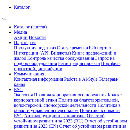
Каталог
Каталог
(current)
Медиа
Акции
Новости
Партнёрам
Продукция под заказ
Статус ремонта
b2b портал
Интеграции (API, Виджеты)
Книга предложений и
жалоб
Контроль качества обслуживания
Запрос на
подбор оборудования
Регистрация проекта
Портфель
проектной дистрибуции
Коммуникация
Контактная информация
Работа в Al-Style
Телеграм-
канал
ESG
Экология
Правила корпоративного поведения
Кодекс
корпоративной этики
Политика благотворительной,
волонтерской, спонсорской деятельности
Политика в
области управления персоналом
Политика в области
ESG
Антикоррупционная политика
Отчет об
устойчивом развитии за 2023 (RU)
Отчет об устойчивом
развитии за 2023 (EN)
Отчет об устойчивом развитии за