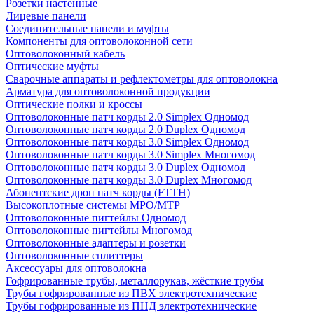
Розетки настенные
Лицевые панели
Соединительные панели и муфты
Компоненты для оптоволоконной сети
Оптоволоконный кабель
Оптические муфты
Сварочные аппараты и рефлектометры для оптоволокна
Арматура для оптоволоконной продукции
Оптические полки и кроссы
Оптоволоконные патч корды 2.0 Simplex Одномод
Оптоволоконные патч корды 2.0 Duplex Одномод
Оптоволоконные патч корды 3.0 Simplex Одномод
Оптоволоконные патч корды 3.0 Simplex Многомод
Оптоволоконные патч корды 3.0 Duplex Одномод
Оптоволоконные патч корды 3.0 Duplex Многомод
Абонентские дроп патч корды (FTTH)
Высокоплотные системы MPO/MTP
Оптоволоконные пигтейлы Одномод
Оптоволоконные пигтейлы Многомод
Оптоволоконные адаптеры и розетки
Оптоволоконные сплиттеры
Аксессуары для оптоволокна
Гофрированные трубы, металлорукав, жёсткие трубы
Трубы гофрированные из ПВХ электротехнические
Трубы гофрированные из ПНД электротехнические