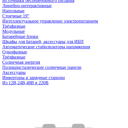
Источники бесперебойного питания
Линейно-интерактивные
Напольные
Стоечные 19"
Интеллектуальное управление электропитанием
Трёхфазные
Модульные
Батарейные блоки
Шкафы для батарей, аксессуары для ИБП
Автоматические стабилизаторы напряжения
Однофазные
Трёхфазные
Солнечная энергия
Поликристалические солнечные панели
Аксессуары
Инверторы и зарядные станции
Из 12В,24В,48В в 220В