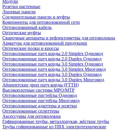
Модули
Розетки настенные
Лицевые панели
Соединительные панели и муфты
Компоненты для оптоволоконной сети
Оптоволоконный кабель
Оптические муфты
Сварочные аппараты и рефлектометры для оптоволокна
Арматура для оптоволоконной продукции
Оптические полки и кроссы
Оптоволоконные патч корды 2.0 Simplex Одномод
Оптоволоконные патч корды 2.0 Duplex Одномод
Оптоволоконные патч корды 3.0 Simplex Одномод
Оптоволоконные патч корды 3.0 Simplex Многомод
Оптоволоконные патч корды 3.0 Duplex Одномод
Оптоволоконные патч корды 3.0 Duplex Многомод
Абонентские дроп патч корды (FTTH)
Высокоплотные системы MPO/MTP
Оптоволоконные пигтейлы Одномод
Оптоволоконные пигтейлы Многомод
Оптоволоконные адаптеры и розетки
Оптоволоконные сплиттеры
Аксессуары для оптоволокна
Гофрированные трубы, металлорукав, жёсткие трубы
Трубы гофрированные из ПВХ электротехнические