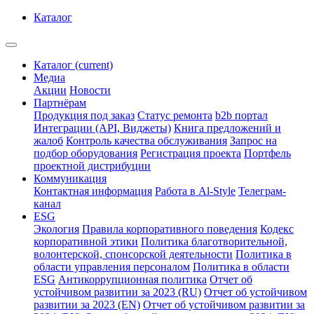
Каталог
Каталог
(current)
Медиа
Акции
Новости
Партнёрам
Продукция под заказ
Статус ремонта
b2b портал
Интеграции (API, Виджеты)
Книга предложений и
жалоб
Контроль качества обслуживания
Запрос на
подбор оборудования
Регистрация проекта
Портфель
проектной дистрибуции
Коммуникация
Контактная информация
Работа в Al-Style
Телеграм-
канал
ESG
Экология
Правила корпоративного поведения
Кодекс
корпоративной этики
Политика благотворительной,
волонтерской, спонсорской деятельности
Политика в
области управления персоналом
Политика в области
ESG
Антикоррупционная политика
Отчет об
устойчивом развитии за 2023 (RU)
Отчет об устойчивом
развитии за 2023 (EN)
Отчет об устойчивом развитии за