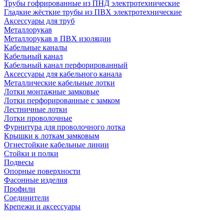
Трубы гофрированные из ПНД электротехнические
Гладкие жёсткие трубы из ПВХ электротехнические
Аксессуары для труб
Металлорукав
Металлорукав в ПВХ изоляции
Кабельные каналы
Кабельный канал
Кабельный канал перфорированный
Аксессуары для кабельного канала
Металлические кабельные лотки
Лотки монтажные замковые
Лотки перфорированные с замком
Лестничные лотки
Лотки проволочные
Фурнитура для проволочного лотка
Крышки к лоткам замковым
Огнестойкие кабельные линии
Стойки и полки
Подвесы
Опорные поверхности
Фасонные изделия
Профили
Соединители
Крепежи и аксессуары