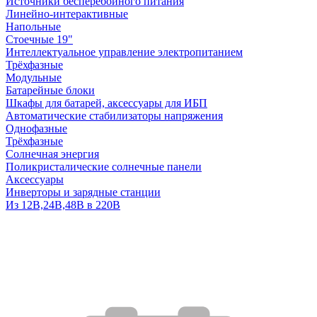
Источники бесперебойного питания
Линейно-интерактивные
Напольные
Стоечные 19"
Интеллектуальное управление электропитанием
Трёхфазные
Модульные
Батарейные блоки
Шкафы для батарей, аксессуары для ИБП
Автоматические стабилизаторы напряжения
Однофазные
Трёхфазные
Солнечная энергия
Поликристалические солнечные панели
Аксессуары
Инверторы и зарядные станции
Из 12В,24В,48В в 220В