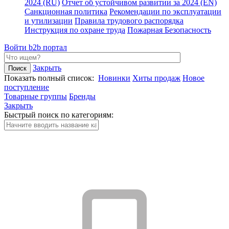
2024 (RU)
Отчет об устойчивом развитии за 2024 (EN)
Санкционная политика
Рекомендации по эксплуатации
и утилизации
Правила трудового распорядка
Инструкция по охране труда
Пожарная Безопасность
Войти
b2b портал
Закрыть
Показать полный список:
Новинки
Хиты продаж
Новое
поступление
Товарные группы
Бренды
Закрыть
Быстрый поиск по категориям: