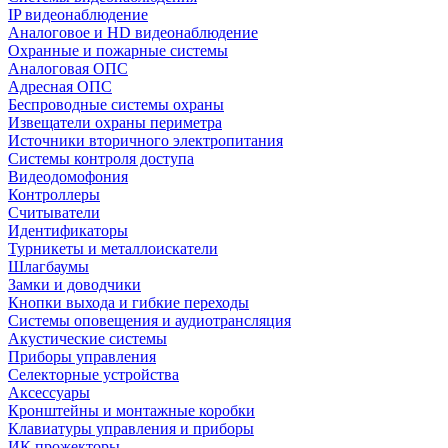
IP видеонаблюдение
Аналоговое и HD видеонаблюдение
Охранные и пожарные системы
Аналоговая ОПС
Адресная ОПС
Беспроводные системы охраны
Извещатели охраны периметра
Источники вторичного электропитания
Системы контроля доступа
Видеодомофония
Контроллеры
Считыватели
Идентификаторы
Турникеты и металлоискатели
Шлагбаумы
Замки и доводчики
Кнопки выхода и гибкие переходы
Системы оповещения и аудиотрансляция
Акустические системы
Приборы управления
Селекторные устройства
Аксессуары
Кронштейны и монтажные коробки
Клавиатуры управления и приборы
ИК прожекторы