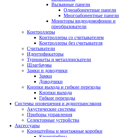
Вызывные панели
Одноабонентные панели
Многоабонентные панели
Мониторы видеодомофонии и
преобразователи
Контроллеры
Контроллеры со считывателем
Контроллеры без считывателя
Считыватели
Идентификаторы
Турникеты и металлоискатели
Шлагбаумы
Замки и доводчики
Замки
Доводчики
Кнопки выхода и гибкие переходы
Кнопки выхода
Гибкие переходы
Системы оповещения и аудиотрансляция
Акустические системы
Приборы управления
Селекторные устройства
Аксессуары
Кронштейны и монтажные коробки
Кронштейны