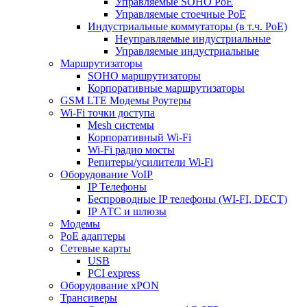
Управляемые SOHO PoE
Управляемые стоечные PoE
Индустриальные коммутаторы (в т.ч. РоЕ)
Неуправляемые индустриальные
Управляемые индустриальные
Маршрутизаторы
SOHO маршрутизаторы
Корпоративные маршрутизаторы
GSM LTE Модемы Роутеры
Wi-Fi точки доступа
Mesh системы
Корпоративный Wi-Fi
Wi-Fi радио мосты
Репитеры/усилители Wi-Fi
Оборудование VoIP
IP Телефоны
Беспроводные IP телефоны (WI-FI, DECT)
IP АТС и шлюзы
Модемы
PoE адаптеры
Сетевые карты
USB
PCI express
Оборудование xPON
Трансиверы