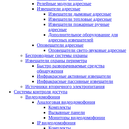
Релейные модули адресные
Извещатели адресные
Извещатели дымовые адресные
Извещатели тепловые адресные
Извещатели пожарные ручные
адресные
Дополнительное оборудование для
адресных извещателей
Оповещатели адресные
Оповещатели свето-звуковые адресные
Беспроводные системы охраны
Извещатели охраны периметра
Быстро разворачиваемые средства
обнаружения
Инфракрасные активные извещатели
Инфракрасные пассивные извещатели
Источники вторичного электропитания
Системы контроля доступа
Видеодомофония
Аналоговая видеодомофония
Комплекты
Вызывные панели
Мониторы видеодомофонии
IP видеодомофония
Комплекты