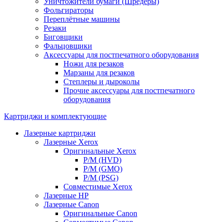
Уничтожители бумаги (Шредеры)
Фольгираторы
Переплётные машины
Резаки
Биговщики
Фальцовщики
Аксессуары для постпечатного оборудования
Ножи для резаков
Марзаны для резаков
Степлеры и дыроколы
Прочие аксессуары для постпечатного
оборудования
Картриджи и комплектующие
Лазерные картриджи
Лазерные Xerox
Оригинальные Xerox
Р/М (HVD)
Р/М (GMO)
Р/М (PSG)
Совместимые Xerox
Лазерные HP
Лазерные Canon
Оригинальные Canon