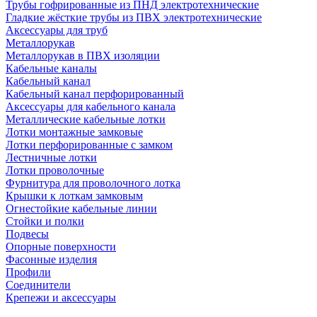
Трубы гофрированные из ПНД электротехнические
Гладкие жёсткие трубы из ПВХ электротехнические
Аксессуары для труб
Металлорукав
Металлорукав в ПВХ изоляции
Кабельные каналы
Кабельный канал
Кабельный канал перфорированный
Аксессуары для кабельного канала
Металлические кабельные лотки
Лотки монтажные замковые
Лотки перфорированные с замком
Лестничные лотки
Лотки проволочные
Фурнитура для проволочного лотка
Крышки к лоткам замковым
Огнестойкие кабельные линии
Стойки и полки
Подвесы
Опорные поверхности
Фасонные изделия
Профили
Соединители
Крепежи и аксессуары