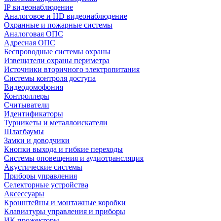
IP видеонаблюдение
Аналоговое и HD видеонаблюдение
Охранные и пожарные системы
Аналоговая ОПС
Адресная ОПС
Беспроводные системы охраны
Извещатели охраны периметра
Источники вторичного электропитания
Системы контроля доступа
Видеодомофония
Контроллеры
Считыватели
Идентификаторы
Турникеты и металлоискатели
Шлагбаумы
Замки и доводчики
Кнопки выхода и гибкие переходы
Системы оповещения и аудиотрансляция
Акустические системы
Приборы управления
Селекторные устройства
Аксессуары
Кронштейны и монтажные коробки
Клавиатуры управления и приборы
ИК прожекторы