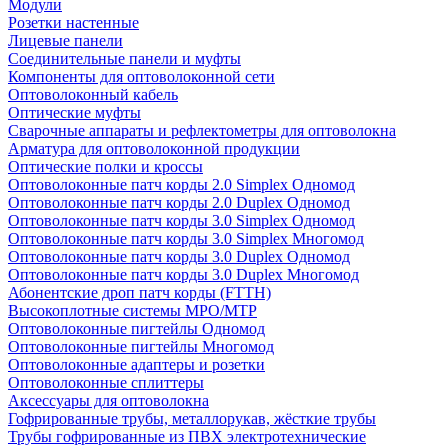
Модули
Розетки настенные
Лицевые панели
Соединительные панели и муфты
Компоненты для оптоволоконной сети
Оптоволоконный кабель
Оптические муфты
Сварочные аппараты и рефлектометры для оптоволокна
Арматура для оптоволоконной продукции
Оптические полки и кроссы
Оптоволоконные патч корды 2.0 Simplex Одномод
Оптоволоконные патч корды 2.0 Duplex Одномод
Оптоволоконные патч корды 3.0 Simplex Одномод
Оптоволоконные патч корды 3.0 Simplex Многомод
Оптоволоконные патч корды 3.0 Duplex Одномод
Оптоволоконные патч корды 3.0 Duplex Многомод
Абонентские дроп патч корды (FTTH)
Высокоплотные системы MPO/MTP
Оптоволоконные пигтейлы Одномод
Оптоволоконные пигтейлы Многомод
Оптоволоконные адаптеры и розетки
Оптоволоконные сплиттеры
Аксессуары для оптоволокна
Гофрированные трубы, металлорукав, жёсткие трубы
Трубы гофрированные из ПВХ электротехнические