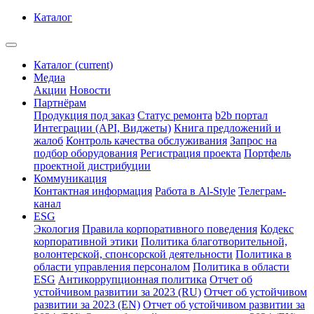
Каталог
Каталог
(current)
Медиа
Акции
Новости
Партнёрам
Продукция под заказ
Статус ремонта
b2b портал
Интеграции (API, Виджеты)
Книга предложений и
жалоб
Контроль качества обслуживания
Запрос на
подбор оборудования
Регистрация проекта
Портфель
проектной дистрибуции
Коммуникация
Контактная информация
Работа в Al-Style
Телеграм-
канал
ESG
Экология
Правила корпоративного поведения
Кодекс
корпоративной этики
Политика благотворительной,
волонтерской, спонсорской деятельности
Политика в
области управления персоналом
Политика в области
ESG
Антикоррупционная политика
Отчет об
устойчивом развитии за 2023 (RU)
Отчет об устойчивом
развитии за 2023 (EN)
Отчет об устойчивом развитии за