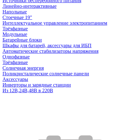
Источники бесперебойного питания
Линейно-интерактивные
Напольные
Стоечные 19"
Интеллектуальное управление электропитанием
Трёхфазные
Модульные
Батарейные блоки
Шкафы для батарей, аксессуары для ИБП
Автоматические стабилизаторы напряжения
Однофазные
Трёхфазные
Солнечная энергия
Поликристалические солнечные панели
Аксессуары
Инверторы и зарядные станции
Из 12В,24В,48В в 220В