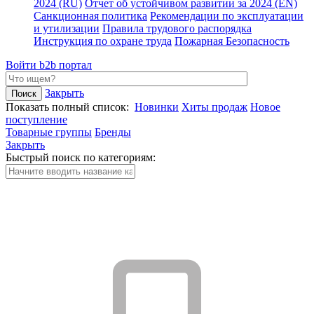
2024 (RU)
Отчет об устойчивом развитии за 2024 (EN)
Санкционная политика
Рекомендации по эксплуатации
и утилизации
Правила трудового распорядка
Инструкция по охране труда
Пожарная Безопасность
Войти
b2b портал
Закрыть
Показать полный список:
Новинки
Хиты продаж
Новое
поступление
Товарные группы
Бренды
Закрыть
Быстрый поиск по категориям: