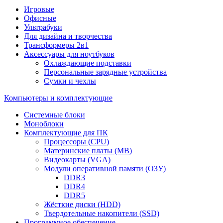
Игровые
Офисные
Ультрабуки
Для дизайна и творчества
Трансформеры 2в1
Аксессуары для ноутбуков
Охлаждающие подставки
Персональные зарядные устройства
Сумки и чехлы
Компьютеры и комплектующие
Системные блоки
Моноблоки
Комплектующие для ПК
Процессоры (CPU)
Материнские платы (MB)
Видеокарты (VGA)
Модули оперативной памяти (ОЗУ)
DDR3
DDR4
DDR5
Жёсткие диски (HDD)
Твердотельные накопители (SSD)
Программное обеспечение