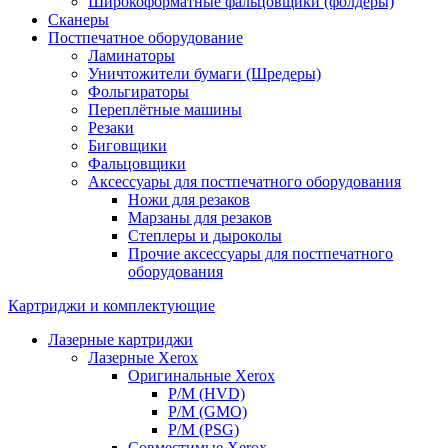
Широкоформатные фальцовщики (фолдеры)
Сканеры
Постпечатное оборудование
Ламинаторы
Уничтожители бумаги (Шредеры)
Фольгираторы
Переплётные машины
Резаки
Биговщики
Фальцовщики
Аксессуары для постпечатного оборудования
Ножи для резаков
Марзаны для резаков
Степлеры и дыроколы
Прочие аксессуары для постпечатного
оборудования
Картриджи и комплектующие
Лазерные картриджи
Лазерные Xerox
Оригинальные Xerox
Р/М (HVD)
Р/М (GMO)
Р/М (PSG)
Совместимые Xerox