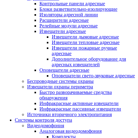
Контрольные панели адресные
Блоки разветвительно-изолирующие
Изоляторы адресной линии
Расширители адресные
Релейные модули адресные
Извещатели адресные
Извещатели дымовые адресные
Извещатели тепловые адресные
Извещатели пожарные ручные
адресные
Дополнительное оборудование для
адресных извещателей
Оповещатели адресные
Оповещатели свето-звуковые адресные
Беспроводные системы охраны
Извещатели охраны периметра
Быстро разворачиваемые средства
обнаружения
Инфракрасные активные извещатели
Инфракрасные пассивные извещатели
Источники вторичного электропитания
Системы контроля доступа
Видеодомофония
Аналоговая видеодомофония
Комплекты