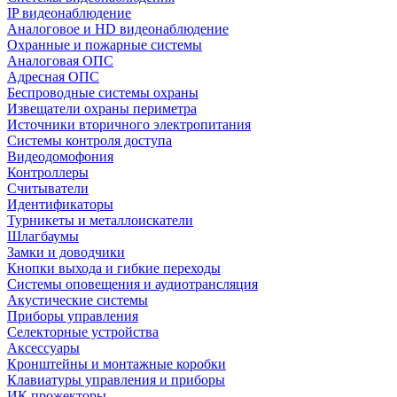
IP видеонаблюдение
Аналоговое и HD видеонаблюдение
Охранные и пожарные системы
Аналоговая ОПС
Адресная ОПС
Беспроводные системы охраны
Извещатели охраны периметра
Источники вторичного электропитания
Системы контроля доступа
Видеодомофония
Контроллеры
Считыватели
Идентификаторы
Турникеты и металлоискатели
Шлагбаумы
Замки и доводчики
Кнопки выхода и гибкие переходы
Системы оповещения и аудиотрансляция
Акустические системы
Приборы управления
Селекторные устройства
Аксессуары
Кронштейны и монтажные коробки
Клавиатуры управления и приборы
ИК прожекторы