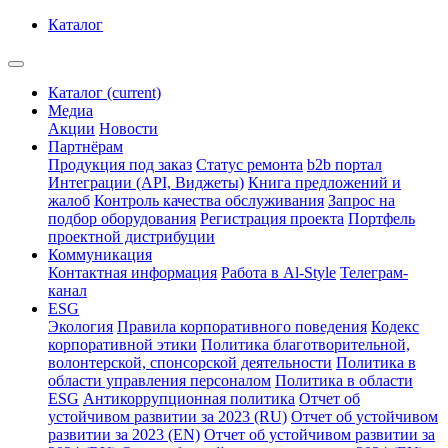
Каталог
Каталог
(current)
Медиа
Акции
Новости
Партнёрам
Продукция под заказ
Статус ремонта
b2b портал
Интеграции (API, Виджеты)
Книга предложений и
жалоб
Контроль качества обслуживания
Запрос на
подбор оборудования
Регистрация проекта
Портфель
проектной дистрибуции
Коммуникация
Контактная информация
Работа в Al-Style
Телеграм-
канал
ESG
Экология
Правила корпоративного поведения
Кодекс
корпоративной этики
Политика благотворительной,
волонтерской, спонсорской деятельности
Политика в
области управления персоналом
Политика в области
ESG
Антикоррупционная политика
Отчет об
устойчивом развитии за 2023 (RU)
Отчет об устойчивом
развитии за 2023 (EN)
Отчет об устойчивом развитии за