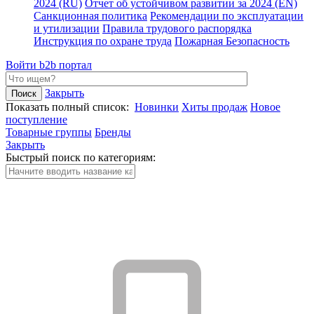
2024 (RU)
Отчет об устойчивом развитии за 2024 (EN)
Санкционная политика
Рекомендации по эксплуатации
и утилизации
Правила трудового распорядка
Инструкция по охране труда
Пожарная Безопасность
Войти
b2b портал
Закрыть
Показать полный список:
Новинки
Хиты продаж
Новое
поступление
Товарные группы
Бренды
Закрыть
Быстрый поиск по категориям: