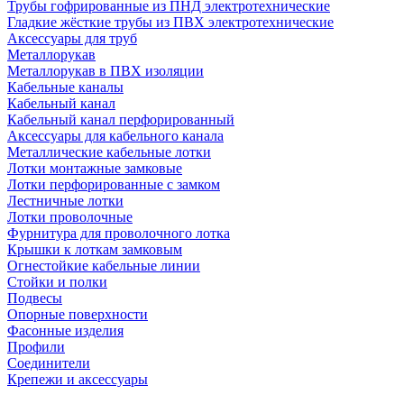
Трубы гофрированные из ПНД электротехнические
Гладкие жёсткие трубы из ПВХ электротехнические
Аксессуары для труб
Металлорукав
Металлорукав в ПВХ изоляции
Кабельные каналы
Кабельный канал
Кабельный канал перфорированный
Аксессуары для кабельного канала
Металлические кабельные лотки
Лотки монтажные замковые
Лотки перфорированные с замком
Лестничные лотки
Лотки проволочные
Фурнитура для проволочного лотка
Крышки к лоткам замковым
Огнестойкие кабельные линии
Стойки и полки
Подвесы
Опорные поверхности
Фасонные изделия
Профили
Соединители
Крепежи и аксессуары