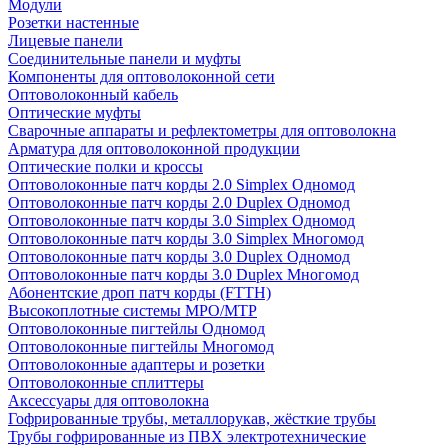
Модули
Розетки настенные
Лицевые панели
Соединительные панели и муфты
Компоненты для оптоволоконной сети
Оптоволоконный кабель
Оптические муфты
Сварочные аппараты и рефлектометры для оптоволокна
Арматура для оптоволоконной продукции
Оптические полки и кроссы
Оптоволоконные патч корды 2.0 Simplex Одномод
Оптоволоконные патч корды 2.0 Duplex Одномод
Оптоволоконные патч корды 3.0 Simplex Одномод
Оптоволоконные патч корды 3.0 Simplex Многомод
Оптоволоконные патч корды 3.0 Duplex Одномод
Оптоволоконные патч корды 3.0 Duplex Многомод
Абонентские дроп патч корды (FTTH)
Высокоплотные системы MPO/MTP
Оптоволоконные пигтейлы Одномод
Оптоволоконные пигтейлы Многомод
Оптоволоконные адаптеры и розетки
Оптоволоконные сплиттеры
Аксессуары для оптоволокна
Гофрированные трубы, металлорукав, жёсткие трубы
Трубы гофрированные из ПВХ электротехнические