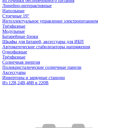
Источники бесперебойного питания
Линейно-интерактивные
Напольные
Стоечные 19"
Интеллектуальное управление электропитанием
Трёхфазные
Модульные
Батарейные блоки
Шкафы для батарей, аксессуары для ИБП
Автоматические стабилизаторы напряжения
Однофазные
Трёхфазные
Солнечная энергия
Поликристалические солнечные панели
Аксессуары
Инверторы и зарядные станции
Из 12В,24В,48В в 220В