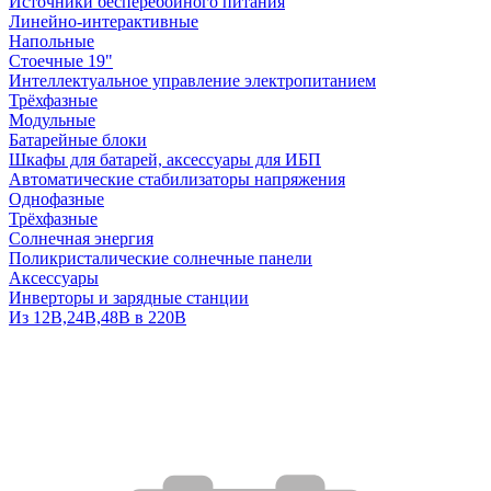
Источники бесперебойного питания
Линейно-интерактивные
Напольные
Стоечные 19"
Интеллектуальное управление электропитанием
Трёхфазные
Модульные
Батарейные блоки
Шкафы для батарей, аксессуары для ИБП
Автоматические стабилизаторы напряжения
Однофазные
Трёхфазные
Солнечная энергия
Поликристалические солнечные панели
Аксессуары
Инверторы и зарядные станции
Из 12В,24В,48В в 220В