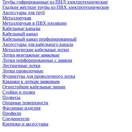
Трубы гофрированные из ПНД электротехнические
Гладкие жёсткие трубы из ПВХ электротехнические
Аксессуары для труб
Металлорукав
Металлорукав в ПВХ изоляции
Кабельные каналы
Кабельный канал
Кабельный канал перфорированный
Аксессуары для кабельного канала
Металлические кабельные лотки
Лотки монтажные замковые
Лотки перфорированные с замком
Лестничные лотки
Лотки проволочные
Фурнитура для проволочного лотка
Крышки к лоткам замковым
Огнестойкие кабельные линии
Стойки и полки
Подвесы
Опорные поверхности
Фасонные изделия
Профили
Соединители
Крепежи и аксессуары