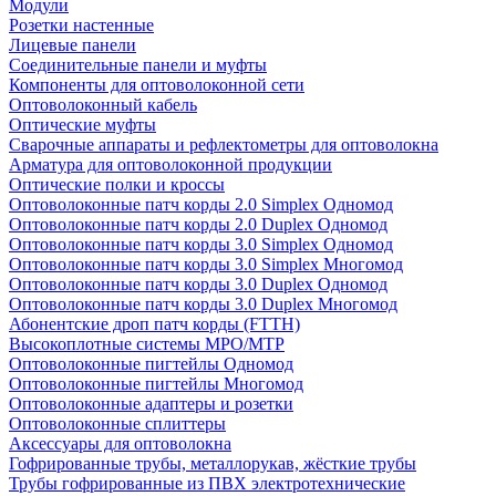
Модули
Розетки настенные
Лицевые панели
Соединительные панели и муфты
Компоненты для оптоволоконной сети
Оптоволоконный кабель
Оптические муфты
Сварочные аппараты и рефлектометры для оптоволокна
Арматура для оптоволоконной продукции
Оптические полки и кроссы
Оптоволоконные патч корды 2.0 Simplex Одномод
Оптоволоконные патч корды 2.0 Duplex Одномод
Оптоволоконные патч корды 3.0 Simplex Одномод
Оптоволоконные патч корды 3.0 Simplex Многомод
Оптоволоконные патч корды 3.0 Duplex Одномод
Оптоволоконные патч корды 3.0 Duplex Многомод
Абонентские дроп патч корды (FTTH)
Высокоплотные системы MPO/MTP
Оптоволоконные пигтейлы Одномод
Оптоволоконные пигтейлы Многомод
Оптоволоконные адаптеры и розетки
Оптоволоконные сплиттеры
Аксессуары для оптоволокна
Гофрированные трубы, металлорукав, жёсткие трубы
Трубы гофрированные из ПВХ электротехнические