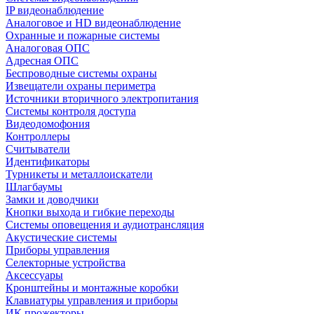
IP видеонаблюдение
Аналоговое и HD видеонаблюдение
Охранные и пожарные системы
Аналоговая ОПС
Адресная ОПС
Беспроводные системы охраны
Извещатели охраны периметра
Источники вторичного электропитания
Системы контроля доступа
Видеодомофония
Контроллеры
Считыватели
Идентификаторы
Турникеты и металлоискатели
Шлагбаумы
Замки и доводчики
Кнопки выхода и гибкие переходы
Системы оповещения и аудиотрансляция
Акустические системы
Приборы управления
Селекторные устройства
Аксессуары
Кронштейны и монтажные коробки
Клавиатуры управления и приборы
ИК прожекторы