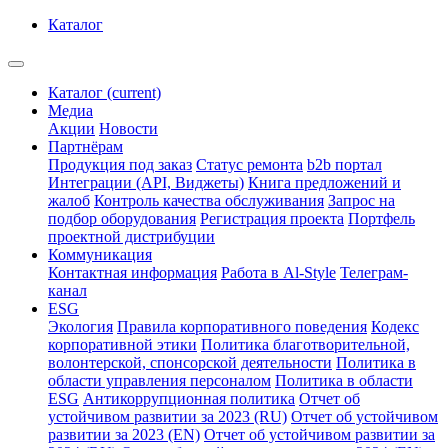
Каталог
Каталог
(current)
Медиа
Акции
Новости
Партнёрам
Продукция под заказ
Статус ремонта
b2b портал
Интеграции (API, Виджеты)
Книга предложений и
жалоб
Контроль качества обслуживания
Запрос на
подбор оборудования
Регистрация проекта
Портфель
проектной дистрибуции
Коммуникация
Контактная информация
Работа в Al-Style
Телеграм-
канал
ESG
Экология
Правила корпоративного поведения
Кодекс
корпоративной этики
Политика благотворительной,
волонтерской, спонсорской деятельности
Политика в
области управления персоналом
Политика в области
ESG
Антикоррупционная политика
Отчет об
устойчивом развитии за 2023 (RU)
Отчет об устойчивом
развитии за 2023 (EN)
Отчет об устойчивом развитии за