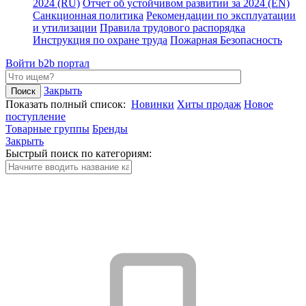
2024 (RU)
Отчет об устойчивом развитии за 2024 (EN)
Санкционная политика
Рекомендации по эксплуатации
и утилизации
Правила трудового распорядка
Инструкция по охране труда
Пожарная Безопасность
Войти
b2b портал
Закрыть
Показать полный список:
Новинки
Хиты продаж
Новое
поступление
Товарные группы
Бренды
Закрыть
Быстрый поиск по категориям: