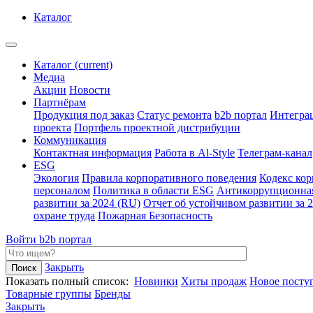
Каталог
Каталог
(current)
Медиа
Акции
Новости
Партнёрам
Продукция под заказ
Статус ремонта
b2b портал
Интегра
проекта
Портфель проектной дистрибуции
Коммуникация
Контактная информация
Работа в Al-Style
Телеграм-канал
ESG
Экология
Правила корпоративного поведения
Кодекс ко
персоналом
Политика в области ESG
Антикоррупционна
развитии за 2024 (RU)
Отчет об устойчивом развитии за 
охране труда
Пожарная Безопасность
Войти
b2b портал
Закрыть
Показать полный список:
Новинки
Хиты продаж
Новое посту
Товарные группы
Бренды
Закрыть