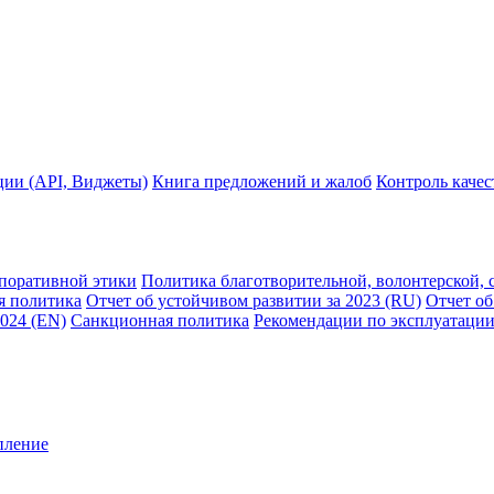
ции (API, Виджеты)
Книга предложений и жалоб
Контроль каче
рпоративной этики
Политика благотворительной, волонтерской, 
я политика
Отчет об устойчивом развитии за 2023 (RU)
Отчет об
2024 (EN)
Санкционная политика
Рекомендации по эксплуатации
пление