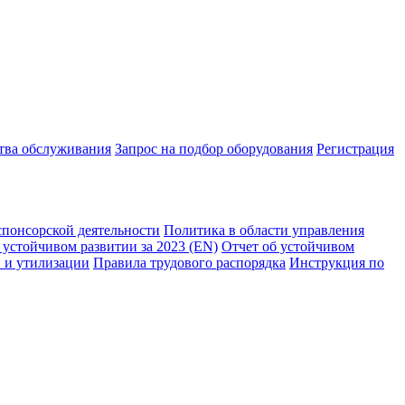
ства обслуживания
Запрос на подбор оборудования
Регистрация
спонсорской деятельности
Политика в области управления
 устойчивом развитии за 2023 (EN)
Отчет об устойчивом
 и утилизации
Правила трудового распорядка
Инструкция по