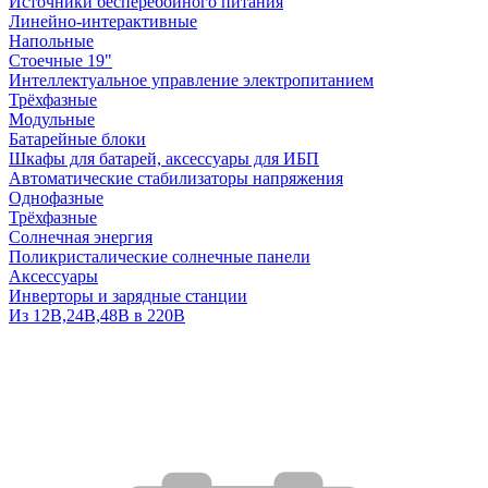
Источники бесперебойного питания
Линейно-интерактивные
Напольные
Стоечные 19"
Интеллектуальное управление электропитанием
Трёхфазные
Модульные
Батарейные блоки
Шкафы для батарей, аксессуары для ИБП
Автоматические стабилизаторы напряжения
Однофазные
Трёхфазные
Солнечная энергия
Поликристалические солнечные панели
Аксессуары
Инверторы и зарядные станции
Из 12В,24В,48В в 220В