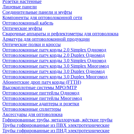
Розетки настенные
Лицевые панели
Соединительные панели и муфты
Компоненты для оптоволоконной сети
Оптоволоконный кабель
Оптические муфты
Сварочные аппараты и рефлектометры для оптоволокна
Арматура для оптоволоконной продукции
Оптические полки и кроссы
Оптоволоконные патч корды 2.0 Simplex Одномод
Оптоволоконные патч корды 2.0 Duplex Одномод
Оптоволоконные патч корды 3.0 Simplex Одномод
Оптоволоконные патч корды 3.0 Simplex Многомод
Оптоволоконные патч корды 3.0 Duplex Одномод
Оптоволоконные патч корды 3.0 Duplex Многомод
Абонентские дроп патч корды (FTTH)
Высокоплотные системы MPO/MTP
Оптоволоконные пигтейлы Одномод
Оптоволоконные пигтейлы Многомод
Оптоволоконные адаптеры и розетки
Оптоволоконные сплиттеры
Аксессуары для оптоволокна
Гофрированные трубы, металлорукав, жёсткие трубы
Трубы гофрированные из ПВХ электротехнические
Трубы гофрированные из ПНД электротехнические