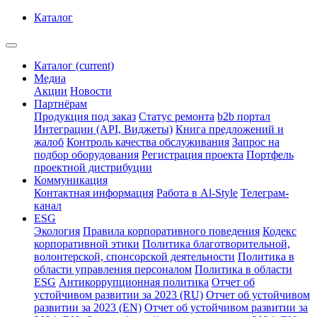
Каталог
Каталог
(current)
Медиа
Акции
Новости
Партнёрам
Продукция под заказ
Статус ремонта
b2b портал
Интеграции (API, Виджеты)
Книга предложений и
жалоб
Контроль качества обслуживания
Запрос на
подбор оборудования
Регистрация проекта
Портфель
проектной дистрибуции
Коммуникация
Контактная информация
Работа в Al-Style
Телеграм-
канал
ESG
Экология
Правила корпоративного поведения
Кодекс
корпоративной этики
Политика благотворительной,
волонтерской, спонсорской деятельности
Политика в
области управления персоналом
Политика в области
ESG
Антикоррупционная политика
Отчет об
устойчивом развитии за 2023 (RU)
Отчет об устойчивом
развитии за 2023 (EN)
Отчет об устойчивом развитии за