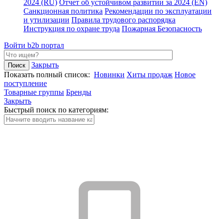
2024 (RU)
Отчет об устойчивом развитии за 2024 (EN)
Санкционная политика
Рекомендации по эксплуатации
и утилизации
Правила трудового распорядка
Инструкция по охране труда
Пожарная Безопасность
Войти
b2b портал
Закрыть
Показать полный список:
Новинки
Хиты продаж
Новое
поступление
Товарные группы
Бренды
Закрыть
Быстрый поиск по категориям: