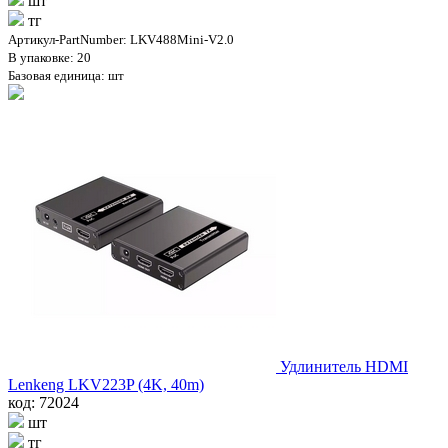
шт
тг
Артикул-PartNumber: LKV488Mini-V2.0
В упаковке: 20
Базовая единица: шт
Удлинитель HDMI
Lenkeng LKV223P (4K, 40m)
код: 72024
шт
тг