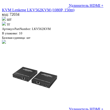
Удлинитель HDMI +
KVM Lenkeng LKV562KVM (1080P, 150m)
код: 72034
шт
тг
Артикул-PartNumber: LKV562KVM
В упаковке: 10
Базовая единица: шт
Удлинитель HDMI +