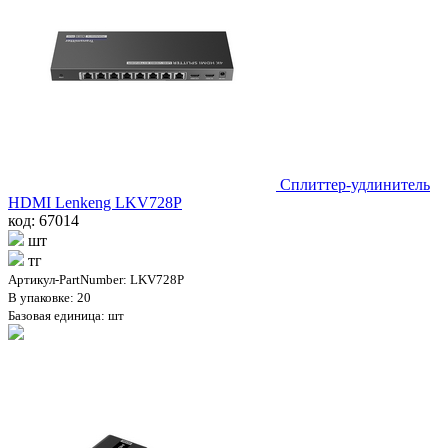
Сплиттер-удлинитель
HDMI Lenkeng LKV728P
код: 67014
шт
тг
Артикул-PartNumber: LKV728P
В упаковке: 20
Базовая единица: шт