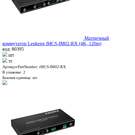
Матричный
коммутатор Lenkeng iMCS-IM02-RX (4K, 120m)
код: 80395
шт
тг
Артикул-PartNumber: iMCS-IM02-RX
В упаковке: 2
Базовая единица: шт