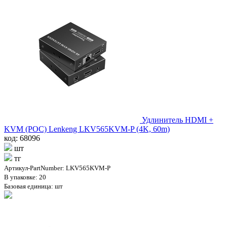
Удлинитель HDMI +
KVM (POC) Lenkeng LKV565KVM-P (4K, 60m)
код: 68096
шт
тг
Артикул-PartNumber: LKV565KVM-P
В упаковке: 20
Базовая единица: шт