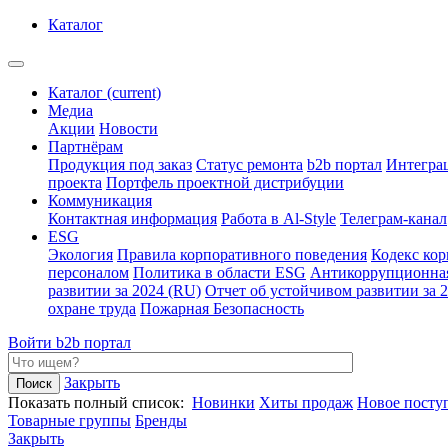
Каталог
Каталог
(current)
Медиа
Акции
Новости
Партнёрам
Продукция под заказ
Статус ремонта
b2b портал
Интегра
проекта
Портфель проектной дистрибуции
Коммуникация
Контактная информация
Работа в Al-Style
Телеграм-канал
ESG
Экология
Правила корпоративного поведения
Кодекс ко
персоналом
Политика в области ESG
Антикоррупционна
развитии за 2024 (RU)
Отчет об устойчивом развитии за 
охране труда
Пожарная Безопасность
Войти
b2b портал
Закрыть
Показать полный список:
Новинки
Хиты продаж
Новое посту
Товарные группы
Бренды
Закрыть