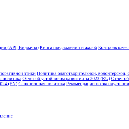
ции (API, Виджеты)
Книга предложений и жалоб
Контроль каче
рпоративной этики
Политика благотворительной, волонтерской, 
я политика
Отчет об устойчивом развитии за 2023 (RU)
Отчет об
2024 (EN)
Санкционная политика
Рекомендации по эксплуатации
пление