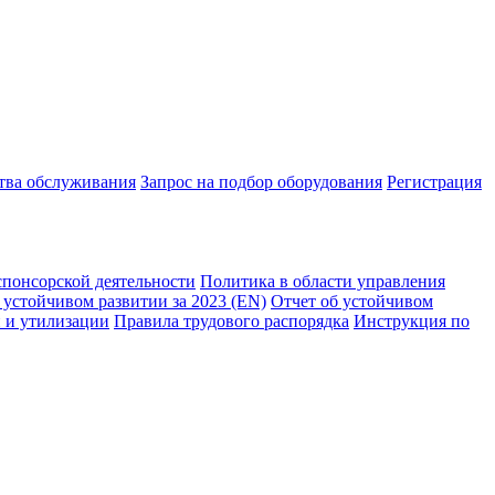
ства обслуживания
Запрос на подбор оборудования
Регистрация
спонсорской деятельности
Политика в области управления
 устойчивом развитии за 2023 (EN)
Отчет об устойчивом
 и утилизации
Правила трудового распорядка
Инструкция по