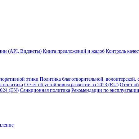
ции (API, Виджеты)
Книга предложений и жалоб
Контроль каче
рпоративной этики
Политика благотворительной, волонтерской, 
я политика
Отчет об устойчивом развитии за 2023 (RU)
Отчет об
2024 (EN)
Санкционная политика
Рекомендации по эксплуатации
пление