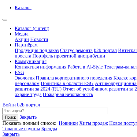
Каталог
Каталог
(current)
Медиа
Акции
Новости
Партнёрам
Продукция под заказ
Статус ремонта
b2b портал
Интегра
проекта
Портфель проектной дистрибуции
Коммуникация
Контактная информация
Работа в Al-Style
Телеграм-канал
ESG
Экология
Правила корпоративного поведения
Кодекс ко
персоналом
Политика в области ESG
Антикоррупционна
развитии за 2024 (RU)
Отчет об устойчивом развитии за 
охране труда
Пожарная Безопасность
Войти
b2b портал
Закрыть
Показать полный список:
Новинки
Хиты продаж
Новое посту
Товарные группы
Бренды
Закрыть