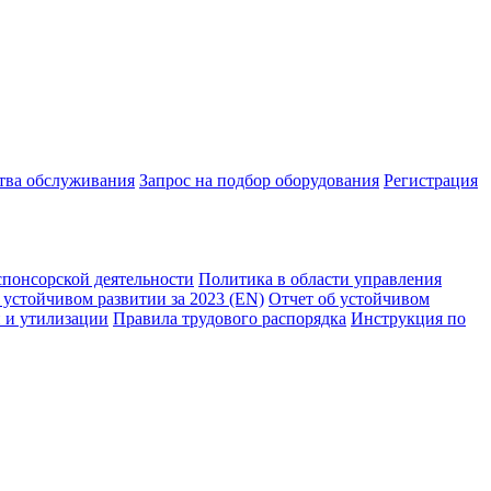
ства обслуживания
Запрос на подбор оборудования
Регистрация
спонсорской деятельности
Политика в области управления
 устойчивом развитии за 2023 (EN)
Отчет об устойчивом
 и утилизации
Правила трудового распорядка
Инструкция по