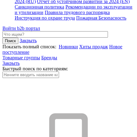
2024 (RU)
Отчет об устойчивом развитии за 2024 (EN)
Санкционная политика
Рекомендации по эксплуатации
и утилизации
Правила трудового распорядка
Инструкция по охране труда
Пожарная Безопасность
Войти
b2b портал
Закрыть
Показать полный список:
Новинки
Хиты продаж
Новое
поступление
Товарные группы
Бренды
Закрыть
Быстрый поиск по категориям: