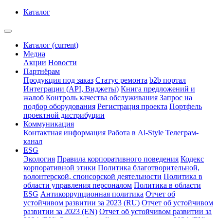
Каталог
Каталог
(current)
Медиа
Акции
Новости
Партнёрам
Продукция под заказ
Статус ремонта
b2b портал
Интеграции (API, Виджеты)
Книга предложений и
жалоб
Контроль качества обслуживания
Запрос на
подбор оборудования
Регистрация проекта
Портфель
проектной дистрибуции
Коммуникация
Контактная информация
Работа в Al-Style
Телеграм-
канал
ESG
Экология
Правила корпоративного поведения
Кодекс
корпоративной этики
Политика благотворительной,
волонтерской, спонсорской деятельности
Политика в
области управления персоналом
Политика в области
ESG
Антикоррупционная политика
Отчет об
устойчивом развитии за 2023 (RU)
Отчет об устойчивом
развитии за 2023 (EN)
Отчет об устойчивом развитии за