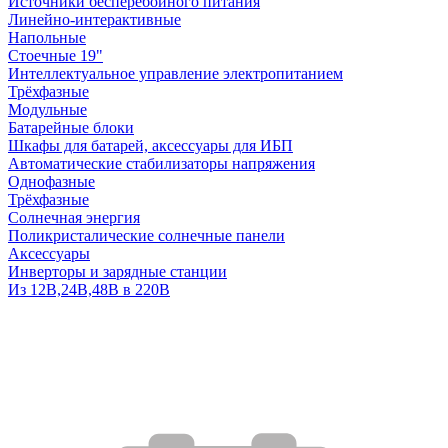
Источники бесперебойного питания
Линейно-интерактивные
Напольные
Стоечные 19"
Интеллектуальное управление электропитанием
Трёхфазные
Модульные
Батарейные блоки
Шкафы для батарей, аксессуары для ИБП
Автоматические стабилизаторы напряжения
Однофазные
Трёхфазные
Солнечная энергия
Поликристалические солнечные панели
Аксессуары
Инверторы и зарядные станции
Из 12В,24В,48В в 220В