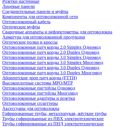
Розетки настенные
Лицевые панели
Соединительные панели и муфты
Компоненты для оптоволоконной сети
Оптоволоконный кабель
Оптические муфты
Сварочные аппараты и рефлектометры для оптоволокна
Арматура для оптоволоконной продукции
Оптические полки и кроссы
Оптоволоконные патч корды 2.0 Simplex Одномод
Оптоволоконные патч корды 2.0 Duplex Одномод
Оптоволоконные патч корды 3.0 Simplex Одномод
Оптоволоконные патч корды 3.0 Simplex Многомод
Оптоволоконные патч корды 3.0 Duplex Одномод
Оптоволоконные патч корды 3.0 Duplex Многомод
Абонентские дроп патч корды (FTTH)
Высокоплотные системы MPO/MTP
Оптоволоконные пигтейлы Одномод
Оптоволоконные пигтейлы Многомод
Оптоволоконные адаптеры и розетки
Оптоволоконные сплиттеры
Аксессуары для оптоволокна
Гофрированные трубы, металлорукав, жёсткие трубы
Трубы гофрированные из ПВХ электротехнические
Трубы гофрированные из ПНД электротехнические