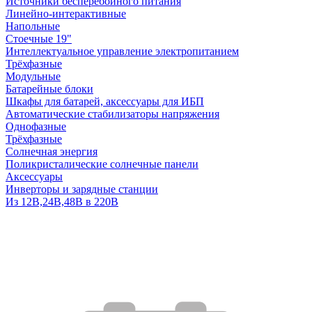
Источники бесперебойного питания
Линейно-интерактивные
Напольные
Стоечные 19"
Интеллектуальное управление электропитанием
Трёхфазные
Модульные
Батарейные блоки
Шкафы для батарей, аксессуары для ИБП
Автоматические стабилизаторы напряжения
Однофазные
Трёхфазные
Солнечная энергия
Поликристалические солнечные панели
Аксессуары
Инверторы и зарядные станции
Из 12В,24В,48В в 220В