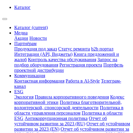
Каталог
Каталог
(current)
Медиа
Акции
Новости
Партнёрам
Продукция под заказ
Статус ремонта
b2b портал
Интеграции (API, Виджеты)
Книга предложений и
жалоб
Контроль качества обслуживания
Запрос на
подбор оборудования
Регистрация проекта
Портфель
проектной дистрибуции
Коммуникация
Контактная информация
Работа в Al-Style
Телеграм-
канал
ESG
Экология
Правила корпоративного поведения
Кодекс
корпоративной этики
Политика благотворительной,
волонтерской, спонсорской деятельности
Политика в
области управления персоналом
Политика в области
ESG
Антикоррупционная политика
Отчет об
устойчивом развитии за 2023 (RU)
Отчет об устойчивом
развитии за 2023 (EN)
Отчет об устойчивом развитии за