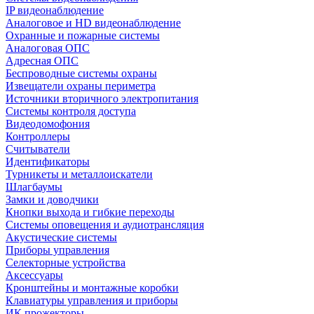
IP видеонаблюдение
Аналоговое и HD видеонаблюдение
Охранные и пожарные системы
Аналоговая ОПС
Адресная ОПС
Беспроводные системы охраны
Извещатели охраны периметра
Источники вторичного электропитания
Системы контроля доступа
Видеодомофония
Контроллеры
Считыватели
Идентификаторы
Турникеты и металлоискатели
Шлагбаумы
Замки и доводчики
Кнопки выхода и гибкие переходы
Системы оповещения и аудиотрансляция
Акустические системы
Приборы управления
Селекторные устройства
Аксессуары
Кронштейны и монтажные коробки
Клавиатуры управления и приборы
ИК прожекторы