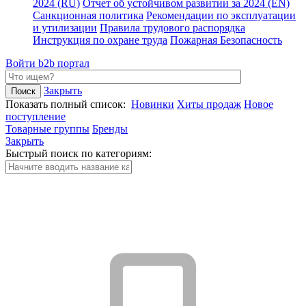
2024 (RU)
Отчет об устойчивом развитии за 2024 (EN)
Санкционная политика
Рекомендации по эксплуатации
и утилизации
Правила трудового распорядка
Инструкция по охране труда
Пожарная Безопасность
Войти
b2b портал
Закрыть
Показать полный список:
Новинки
Хиты продаж
Новое
поступление
Товарные группы
Бренды
Закрыть
Быстрый поиск по категориям: