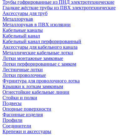
Трубы гофрированные из ПНД электротехнические
Гладкие жёсткие трубы из ПВХ электротехнические
Аксессуары для труб
Металлорукав
Металлорукав в ПВХ изоляции
Кабельные каналы
Кабельный канал
Кабельный канал перфорированный
Аксессуары для кабельного канала
Металлические кабельные лотки
Лотки монтажные замковые
Лотки перфорированные с замком
Лестничные лотки
Лотки проволочные
Фурнитура для проволочного лотка
Крышки к лоткам замковым
Огнестойкие кабельные линии
Стойки и полки
Подвесы
Опорные поверхности
Фасонные изделия
Профили
Соединители
Крепежи и аксессуары