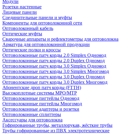
Модули
Розетки настенные
Лицевые панели
Соединительные панели и муфты
Компоненты для оптоволоконной сети
Оптоволоконный кабель
Оптические муфты
Сварочные аппараты и рефлектометры для оптоволокна
Арматура для оптоволоконной продукции
Оптические полки и кроссы
Оптоволоконные патч корды 2.0 Simplex Одномод
Оптоволоконные патч корды 2.0 Duplex Одномод
Оптоволоконные патч корды 3.0 Simplex Одномод
Оптоволоконные патч корды 3.0 Simplex Многомод
Оптоволоконные патч корды 3.0 Duplex Одномод
Оптоволоконные патч корды 3.0 Duplex Многомод
Абонентские дроп патч корды (FTTH)
Высокоплотные системы MPO/MTP
Оптоволоконные пигтейлы Одномод
Оптоволоконные пигтейлы Многомод
Оптоволоконные адаптеры и розетки
Оптоволоконные сплиттеры
Аксессуары для оптоволокна
Гофрированные трубы, металлорукав, жёсткие трубы
Трубы гофрированные из ПВХ электротехнические