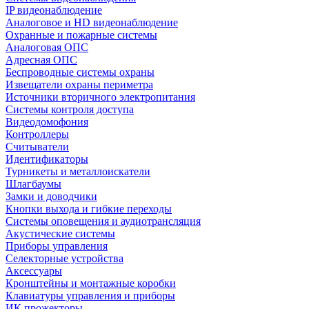
IP видеонаблюдение
Аналоговое и HD видеонаблюдение
Охранные и пожарные системы
Аналоговая ОПС
Адресная ОПС
Беспроводные системы охраны
Извещатели охраны периметра
Источники вторичного электропитания
Системы контроля доступа
Видеодомофония
Контроллеры
Считыватели
Идентификаторы
Турникеты и металлоискатели
Шлагбаумы
Замки и доводчики
Кнопки выхода и гибкие переходы
Системы оповещения и аудиотрансляция
Акустические системы
Приборы управления
Селекторные устройства
Аксессуары
Кронштейны и монтажные коробки
Клавиатуры управления и приборы
ИК прожекторы