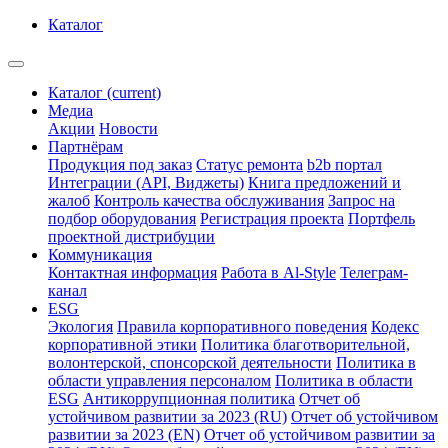
Каталог
Каталог
(current)
Медиа
Акции
Новости
Партнёрам
Продукция под заказ
Статус ремонта
b2b портал
Интеграции (API, Виджеты)
Книга предложений и
жалоб
Контроль качества обслуживания
Запрос на
подбор оборудования
Регистрация проекта
Портфель
проектной дистрибуции
Коммуникация
Контактная информация
Работа в Al-Style
Телеграм-
канал
ESG
Экология
Правила корпоративного поведения
Кодекс
корпоративной этики
Политика благотворительной,
волонтерской, спонсорской деятельности
Политика в
области управления персоналом
Политика в области
ESG
Антикоррупционная политика
Отчет об
устойчивом развитии за 2023 (RU)
Отчет об устойчивом
развитии за 2023 (EN)
Отчет об устойчивом развитии за