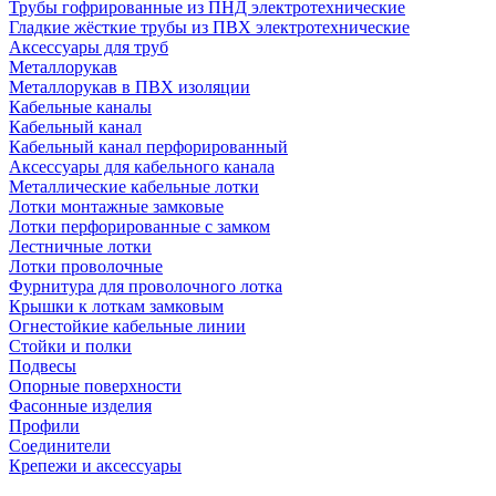
Трубы гофрированные из ПНД электротехнические
Гладкие жёсткие трубы из ПВХ электротехнические
Аксессуары для труб
Металлорукав
Металлорукав в ПВХ изоляции
Кабельные каналы
Кабельный канал
Кабельный канал перфорированный
Аксессуары для кабельного канала
Металлические кабельные лотки
Лотки монтажные замковые
Лотки перфорированные с замком
Лестничные лотки
Лотки проволочные
Фурнитура для проволочного лотка
Крышки к лоткам замковым
Огнестойкие кабельные линии
Стойки и полки
Подвесы
Опорные поверхности
Фасонные изделия
Профили
Соединители
Крепежи и аксессуары