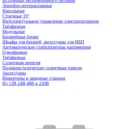
Источники бесперебойного питания
Линейно-интерактивные
Напольные
Стоечные 19"
Интеллектуальное управление электропитанием
Трёхфазные
Модульные
Батарейные блоки
Шкафы для батарей, аксессуары для ИБП
Автоматические стабилизаторы напряжения
Однофазные
Трёхфазные
Солнечная энергия
Поликристалические солнечные панели
Аксессуары
Инверторы и зарядные станции
Из 12В,24В,48В в 220В