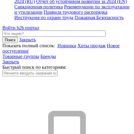
2024 (RU)
Отчет об устойчивом развитии за 2024 (EN)
Санкционная политика
Рекомендации по эксплуатации
и утилизации
Правила трудового распорядка
Инструкция по охране труда
Пожарная Безопасность
Войти
b2b портал
Закрыть
Показать полный список:
Новинки
Хиты продаж
Новое
поступление
Товарные группы
Бренды
Закрыть
Быстрый поиск по категориям: