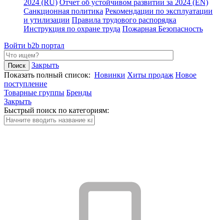
2024 (RU)
Отчет об устойчивом развитии за 2024 (EN)
Санкционная политика
Рекомендации по эксплуатации
и утилизации
Правила трудового распорядка
Инструкция по охране труда
Пожарная Безопасность
Войти
b2b портал
Закрыть
Показать полный список:
Новинки
Хиты продаж
Новое
поступление
Товарные группы
Бренды
Закрыть
Быстрый поиск по категориям: