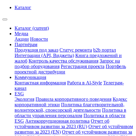
Каталог
Каталог
(current)
Медиа
Акции
Новости
Партнёрам
Продукция под заказ
Статус ремонта
b2b портал
Интеграции (API, Виджеты)
Книга предложений и
жалоб
Контроль качества обслуживания
Запрос на
подбор оборудования
Регистрация проекта
Портфель
проектной дистрибуции
Коммуникация
Контактная информация
Работа в Al-Style
Телеграм-
канал
ESG
Экология
Правила корпоративного поведения
Кодекс
корпоративной этики
Политика благотворительной,
волонтерской, спонсорской деятельности
Политика в
области управления персоналом
Политика в области
ESG
Антикоррупционная политика
Отчет об
устойчивом развитии за 2023 (RU)
Отчет об устойчивом
развитии за 2023 (EN)
Отчет об устойчивом развитии за