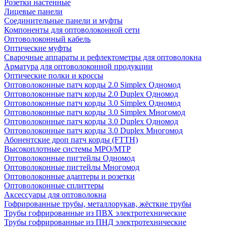
Розетки настенные
Лицевые панели
Соединительные панели и муфты
Компоненты для оптоволоконной сети
Оптоволоконный кабель
Оптические муфты
Сварочные аппараты и рефлектометры для оптоволокна
Арматура для оптоволоконной продукции
Оптические полки и кроссы
Оптоволоконные патч корды 2.0 Simplex Одномод
Оптоволоконные патч корды 2.0 Duplex Одномод
Оптоволоконные патч корды 3.0 Simplex Одномод
Оптоволоконные патч корды 3.0 Simplex Многомод
Оптоволоконные патч корды 3.0 Duplex Одномод
Оптоволоконные патч корды 3.0 Duplex Многомод
Абонентские дроп патч корды (FTTH)
Высокоплотные системы MPO/MTP
Оптоволоконные пигтейлы Одномод
Оптоволоконные пигтейлы Многомод
Оптоволоконные адаптеры и розетки
Оптоволоконные сплиттеры
Аксессуары для оптоволокна
Гофрированные трубы, металлорукав, жёсткие трубы
Трубы гофрированные из ПВХ электротехнические
Трубы гофрированные из ПНД электротехнические