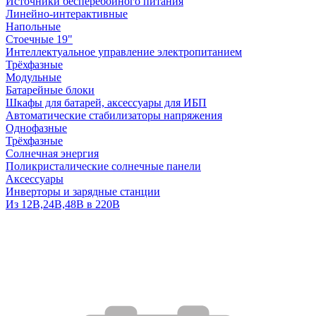
Источники бесперебойного питания
Линейно-интерактивные
Напольные
Стоечные 19"
Интеллектуальное управление электропитанием
Трёхфазные
Модульные
Батарейные блоки
Шкафы для батарей, аксессуары для ИБП
Автоматические стабилизаторы напряжения
Однофазные
Трёхфазные
Солнечная энергия
Поликристалические солнечные панели
Аксессуары
Инверторы и зарядные станции
Из 12В,24В,48В в 220В