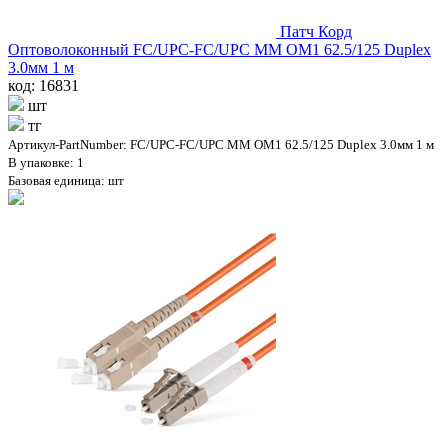
Патч Корд
Оптоволоконный FC/UPC-FC/UPC MM OM1 62.5/125 Duplex
3.0мм 1 м
код: 16831
шт
тг
Артикул-PartNumber: FC/UPC-FC/UPC MM OM1 62.5/125 Duplex 3.0мм 1 м
В упаковке: 1
Базовая единица: шт