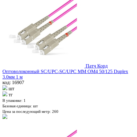
Патч Корд
Оптоволоконный SC/UPC-SC/UPC MM OM4 50/125 Duplex
3.0мм 1 м
код: 16907
шт
тг
В упаковке: 1
Базовая единица: шт
Цена за последующий метр: 260