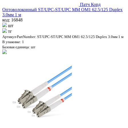
Патч Корд
Оптоволоконный ST/UPC-ST/UPC MM OM1 62.5/125 Duplex
3.0мм 1 м
код: 16848
шт
тг
Артикул-PartNumber: ST/UPC-ST/UPC MM OM1 62.5/125 Duplex 3.0мм 1 м
В упаковке: 1
Базовая единица: шт