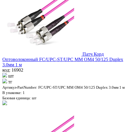
Патч Корд
Оптоволоконный FC/UPC-ST/UPC MM OM4 50/125 Duplex
3.0мм 1 м
код: 16902
шт
тг
Артикул-PartNumber: FC/UPC-ST/UPC MM OM4 50/125 Duplex 3.0мм 1 м
В упаковке: 1
Базовая единица: шт