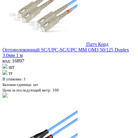
Патч Корд
Оптоволоконный SC/UPC-SC/UPC MM OM3 50/125 Duplex
3.0мм 1 м
код: 16897
шт
тг
В упаковке: 1
Базовая единица: шт
Цена за последующий метр: 160