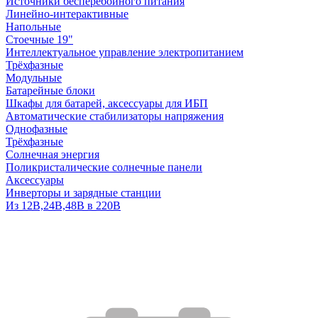
Источники бесперебойного питания
Линейно-интерактивные
Напольные
Стоечные 19"
Интеллектуальное управление электропитанием
Трёхфазные
Модульные
Батарейные блоки
Шкафы для батарей, аксессуары для ИБП
Автоматические стабилизаторы напряжения
Однофазные
Трёхфазные
Солнечная энергия
Поликристалические солнечные панели
Аксессуары
Инверторы и зарядные станции
Из 12В,24В,48В в 220В