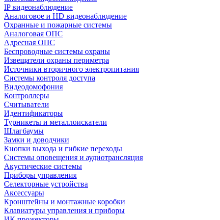
IP видеонаблюдение
Аналоговое и HD видеонаблюдение
Охранные и пожарные системы
Аналоговая ОПС
Адресная ОПС
Беспроводные системы охраны
Извещатели охраны периметра
Источники вторичного электропитания
Системы контроля доступа
Видеодомофония
Контроллеры
Считыватели
Идентификаторы
Турникеты и металлоискатели
Шлагбаумы
Замки и доводчики
Кнопки выхода и гибкие переходы
Системы оповещения и аудиотрансляция
Акустические системы
Приборы управления
Селекторные устройства
Аксессуары
Кронштейны и монтажные коробки
Клавиатуры управления и приборы
ИК прожекторы