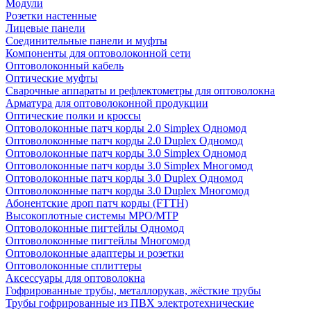
Модули
Розетки настенные
Лицевые панели
Соединительные панели и муфты
Компоненты для оптоволоконной сети
Оптоволоконный кабель
Оптические муфты
Сварочные аппараты и рефлектометры для оптоволокна
Арматура для оптоволоконной продукции
Оптические полки и кроссы
Оптоволоконные патч корды 2.0 Simplex Одномод
Оптоволоконные патч корды 2.0 Duplex Одномод
Оптоволоконные патч корды 3.0 Simplex Одномод
Оптоволоконные патч корды 3.0 Simplex Многомод
Оптоволоконные патч корды 3.0 Duplex Одномод
Оптоволоконные патч корды 3.0 Duplex Многомод
Абонентские дроп патч корды (FTTH)
Высокоплотные системы MPO/MTP
Оптоволоконные пигтейлы Одномод
Оптоволоконные пигтейлы Многомод
Оптоволоконные адаптеры и розетки
Оптоволоконные сплиттеры
Аксессуары для оптоволокна
Гофрированные трубы, металлорукав, жёсткие трубы
Трубы гофрированные из ПВХ электротехнические