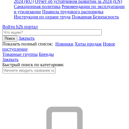
2024 (RU)
Отчет об устойчивом развитии за 2024 (EN)
Санкционная политика
Рекомендации по эксплуатации
и утилизации
Правила трудового распорядка
Инструкция по охране труда
Пожарная Безопасность
Войти
b2b портал
Закрыть
Показать полный список:
Новинки
Хиты продаж
Новое
поступление
Товарные группы
Бренды
Закрыть
Быстрый поиск по категориям: