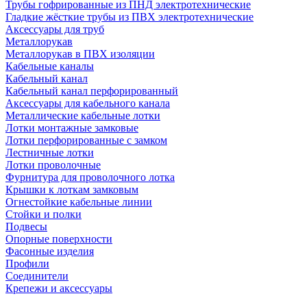
Трубы гофрированные из ПНД электротехнические
Гладкие жёсткие трубы из ПВХ электротехнические
Аксессуары для труб
Металлорукав
Металлорукав в ПВХ изоляции
Кабельные каналы
Кабельный канал
Кабельный канал перфорированный
Аксессуары для кабельного канала
Металлические кабельные лотки
Лотки монтажные замковые
Лотки перфорированные с замком
Лестничные лотки
Лотки проволочные
Фурнитура для проволочного лотка
Крышки к лоткам замковым
Огнестойкие кабельные линии
Стойки и полки
Подвесы
Опорные поверхности
Фасонные изделия
Профили
Соединители
Крепежи и аксессуары