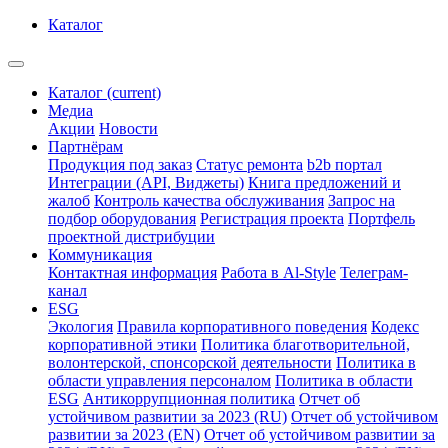
Каталог
Каталог
(current)
Медиа
Акции
Новости
Партнёрам
Продукция под заказ
Статус ремонта
b2b портал
Интеграции (API, Виджеты)
Книга предложений и
жалоб
Контроль качества обслуживания
Запрос на
подбор оборудования
Регистрация проекта
Портфель
проектной дистрибуции
Коммуникация
Контактная информация
Работа в Al-Style
Телеграм-
канал
ESG
Экология
Правила корпоративного поведения
Кодекс
корпоративной этики
Политика благотворительной,
волонтерской, спонсорской деятельности
Политика в
области управления персоналом
Политика в области
ESG
Антикоррупционная политика
Отчет об
устойчивом развитии за 2023 (RU)
Отчет об устойчивом
развитии за 2023 (EN)
Отчет об устойчивом развитии за