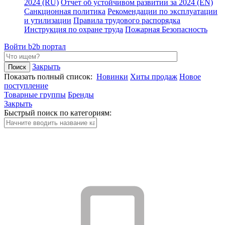
2024 (RU)
Отчет об устойчивом развитии за 2024 (EN)
Санкционная политика
Рекомендации по эксплуатации
и утилизации
Правила трудового распорядка
Инструкция по охране труда
Пожарная Безопасность
Войти
b2b портал
Закрыть
Показать полный список:
Новинки
Хиты продаж
Новое
поступление
Товарные группы
Бренды
Закрыть
Быстрый поиск по категориям: