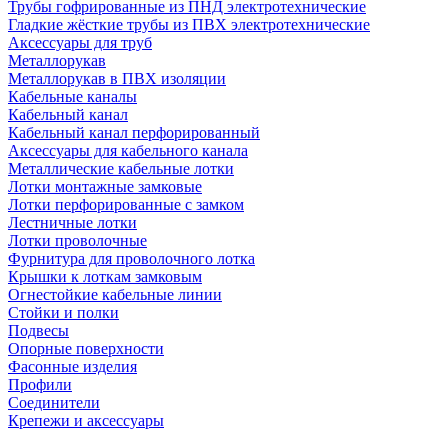
Трубы гофрированные из ПНД электротехнические
Гладкие жёсткие трубы из ПВХ электротехнические
Аксессуары для труб
Металлорукав
Металлорукав в ПВХ изоляции
Кабельные каналы
Кабельный канал
Кабельный канал перфорированный
Аксессуары для кабельного канала
Металлические кабельные лотки
Лотки монтажные замковые
Лотки перфорированные с замком
Лестничные лотки
Лотки проволочные
Фурнитура для проволочного лотка
Крышки к лоткам замковым
Огнестойкие кабельные линии
Стойки и полки
Подвесы
Опорные поверхности
Фасонные изделия
Профили
Соединители
Крепежи и аксессуары