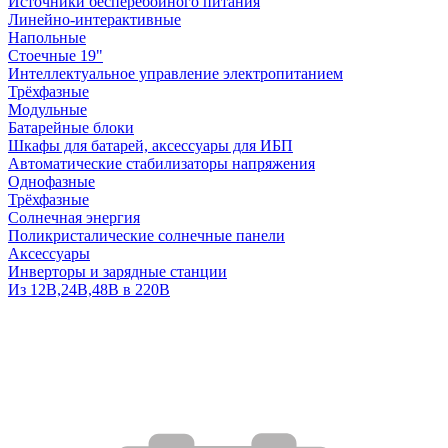
Источники бесперебойного питания
Линейно-интерактивные
Напольные
Стоечные 19"
Интеллектуальное управление электропитанием
Трёхфазные
Модульные
Батарейные блоки
Шкафы для батарей, аксессуары для ИБП
Автоматические стабилизаторы напряжения
Однофазные
Трёхфазные
Солнечная энергия
Поликристалические солнечные панели
Аксессуары
Инверторы и зарядные станции
Из 12В,24В,48В в 220В