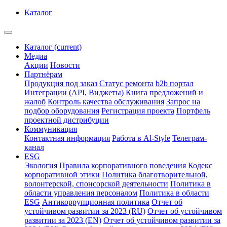
Каталог
Каталог
(current)
Медиа
Акции
Новости
Партнёрам
Продукция под заказ
Статус ремонта
b2b портал
Интеграции (API, Виджеты)
Книга предложений и
жалоб
Контроль качества обслуживания
Запрос на
подбор оборудования
Регистрация проекта
Портфель
проектной дистрибуции
Коммуникация
Контактная информация
Работа в Al-Style
Телеграм-
канал
ESG
Экология
Правила корпоративного поведения
Кодекс
корпоративной этики
Политика благотворительной,
волонтерской, спонсорской деятельности
Политика в
области управления персоналом
Политика в области
ESG
Антикоррупционная политика
Отчет об
устойчивом развитии за 2023 (RU)
Отчет об устойчивом
развитии за 2023 (EN)
Отчет об устойчивом развитии за