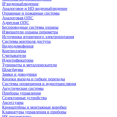
IP видеонаблюдение
Аналоговое и HD видеонаблюдение
Охранные и пожарные системы
Аналоговая ОПС
Адресная ОПС
Беспроводные системы охраны
Извещатели охраны периметра
Источники вторичного электропитания
Системы контроля доступа
Видеодомофония
Контроллеры
Считыватели
Идентификаторы
Турникеты и металлоискатели
Шлагбаумы
Замки и доводчики
Кнопки выхода и гибкие переходы
Системы оповещения и аудиотрансляция
Акустические системы
Приборы управления
Селекторные устройства
Аксессуары
Кронштейны и монтажные коробки
Клавиатуры управления и приборы
ИК прожекторы