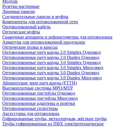
Модули
Розетки настенные
Лицевые панели
Соединительные панели и муфты
Компоненты для оптоволоконной сети
Оптоволоконный кабель
Оптические муфты
Сварочные аппараты и рефлектометры для оптоволокна
Арматура для оптоволоконной продукции
Оптические полки и кроссы
Оптоволоконные патч корды 2.0 Simplex Одномод
Оптоволоконные патч корды 2.0 Duplex Одномод
Оптоволоконные патч корды 3.0 Simplex Одномод
Оптоволоконные патч корды 3.0 Simplex Многомод
Оптоволоконные патч корды 3.0 Duplex Одномод
Оптоволоконные патч корды 3.0 Duplex Многомод
Абонентские дроп патч корды (FTTH)
Высокоплотные системы MPO/MTP
Оптоволоконные пигтейлы Одномод
Оптоволоконные пигтейлы Многомод
Оптоволоконные адаптеры и розетки
Оптоволоконные сплиттеры
Аксессуары для оптоволокна
Гофрированные трубы, металлорукав, жёсткие трубы
Трубы гофрированные из ПВХ электротехнические