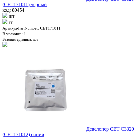
(CET171011) чёрный
код: 80454
шт
тг
Артикул-PartNumber: CET171011
В упаковке: 1
Базовая единица: шт
Девелопер CET C3320
(CET171012) синий