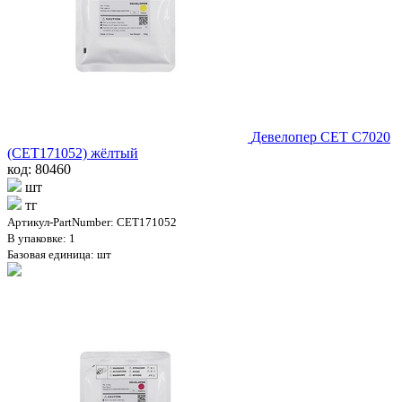
Девелопер CET C7020
(CET171052) жёлтый
код: 80460
шт
тг
Артикул-PartNumber: CET171052
В упаковке: 1
Базовая единица: шт