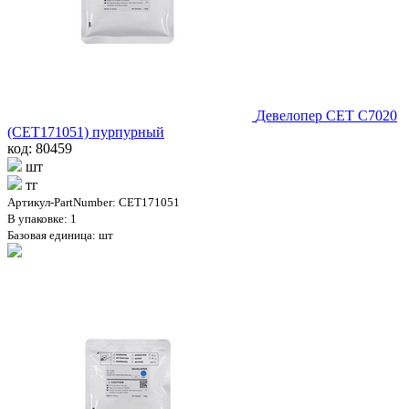
Девелопер CET C7020
(CET171051) пурпурный
код: 80459
шт
тг
Артикул-PartNumber: CET171051
В упаковке: 1
Базовая единица: шт