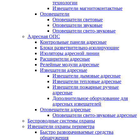
технологии
Извещатели магнитоконтактные
Оповещатели
Оповещатели световые
Оповещатели звуковые
Оповещатели свето-звуковые
Адресная ОПС
Контрольные панели адресные
Блоки разветвительно-изолирующие
Изоляторы адресной линии
Расширители адресные
Релейные модули адресные
Извещатели адресные
Извещатели дымовые адресные
Извещатели тепловые адресные
Извещатели пожарные ручные
адресные
Дополнительное оборудование для
адресных извещателей
Оповещатели адресные
Оповещатели свето-звуковые адресные
Беспроводные системы охраны
Извещатели охраны периметра
Быстро разворачиваемые средства
обнаружения