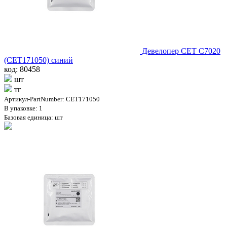
Девелопер CET C7020
(CET171050) синий
код: 80458
шт
тг
Артикул-PartNumber: CET171050
В упаковке: 1
Базовая единица: шт