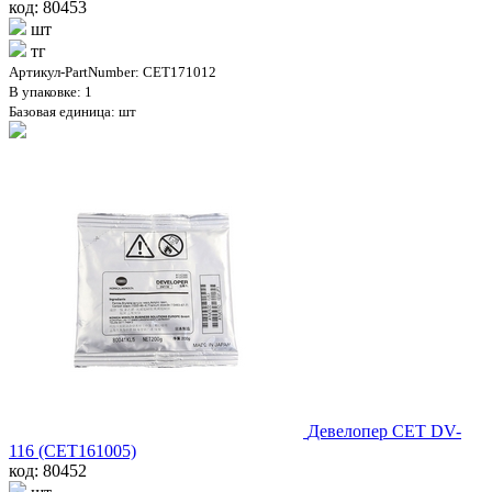
код: 80453
шт
тг
Артикул-PartNumber: CET171012
В упаковке: 1
Базовая единица: шт
Девелопер CET DV-
116 (CET161005)
код: 80452