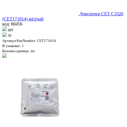
Девелопер CET C3320
(CET171014) жёлтый
код: 80456
шт
тг
Артикул-PartNumber: CET171014
В упаковке: 1
Базовая единица: шт