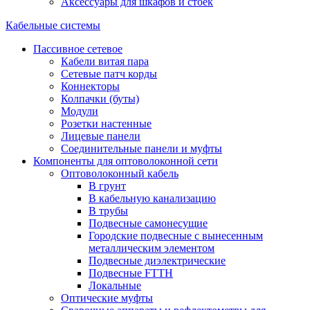
Аксессуары для шкафов и стоек
Кабельные системы
Пассивное сетевое
Кабели витая пара
Сетевые патч корды
Коннекторы
Колпачки (буты)
Модули
Розетки настенные
Лицевые панели
Соединительные панели и муфты
Компоненты для оптоволоконной сети
Оптоволоконный кабель
В грунт
В кабельную канализацию
В трубы
Подвесные самонесущие
Городские подвесные с вынесенным
металлическим элементом
Подвесные диэлектрические
Подвесные FTTH
Локальные
Оптические муфты