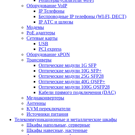
Репитеры/усилители Wi-Fi
Оборудование VoIP
IP Телефоны
Беспроводные IP телефоны (WI-FI, DECT)
IP АТС и шлюзы
Модемы
PoE адаптеры
Сетевые карты
USB
PCI express
Оборудование xPON
Трансиверы
Оптические модули 1G SFP
Оптические модули 10G SFP+
Оптические модули 25G SFP28
Оптические модули 40G QSFP+
Оптические модули 100G QSFP28
Кабели прямого подключения (DAC)
Медиаконвертеры
Антенны
KVM переключатели
Источники питания
Телекоммуникационные и металлические шкафы
Шкафы напольные, серверные
Шкафы навесные, настенные