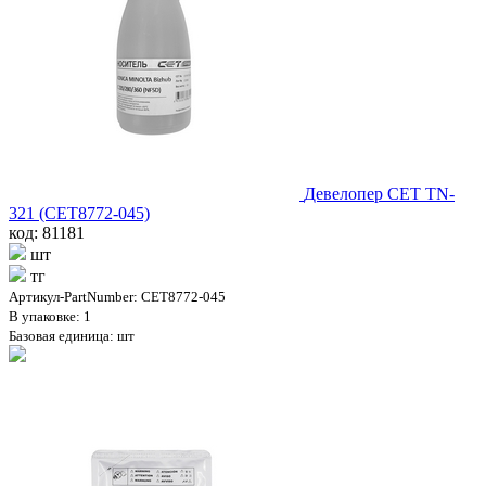
Девелопер CET TN-
321 (CET8772-045)
код: 81181
шт
тг
Артикул-PartNumber: CET8772-045
В упаковке: 1
Базовая единица: шт