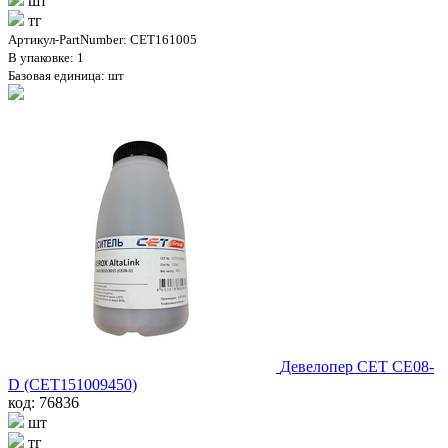
шт
тг
Артикул-PartNumber: CET161005
В упаковке: 1
Базовая единица: шт
Девелопер CET CE08-
D (CET151009450)
код: 76836
шт
тг