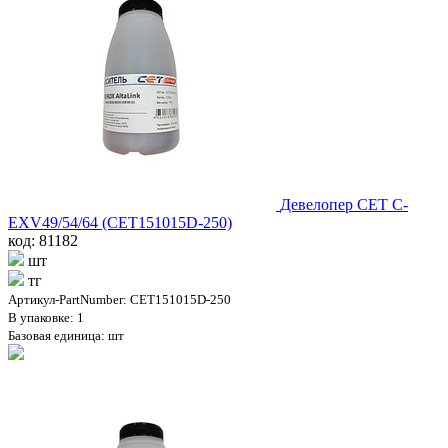
Девелопер CET C-
EXV49/54/64 (CET151015D-250)
код: 81182
шт
тг
Артикул-PartNumber: CET151015D-250
В упаковке: 1
Базовая единица: шт