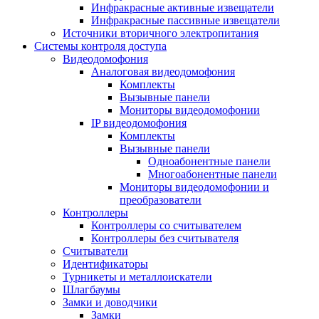
Инфракрасные активные извещатели
Инфракрасные пассивные извещатели
Источники вторичного электропитания
Системы контроля доступа
Видеодомофония
Аналоговая видеодомофония
Комплекты
Вызывные панели
Мониторы видеодомофонии
IP видеодомофония
Комплекты
Вызывные панели
Одноабонентные панели
Многоабонентные панели
Мониторы видеодомофонии и
преобразователи
Контроллеры
Контроллеры со считывателем
Контроллеры без считывателя
Считыватели
Идентификаторы
Турникеты и металлоискатели
Шлагбаумы
Замки и доводчики
Замки