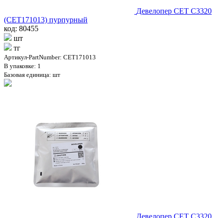
Девелопер CET C3320
(CET171013) пурпурный
код: 80455
шт
тг
Артикул-PartNumber: CET171013
В упаковке: 1
Базовая единица: шт
Девелопер CET C3320