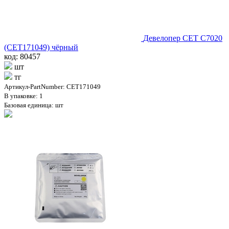
Девелопер CET C7020
(CET171049) чёрный
код: 80457
шт
тг
Артикул-PartNumber: CET171049
В упаковке: 1
Базовая единица: шт