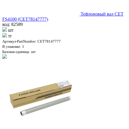
Тефлоновый вал CET
FS4100 (CET78147777)
код: 82589
шт
тг
Артикул-PartNumber: CET78147777
В упаковке: 1
Базовая единица: шт