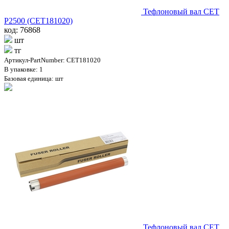
Тефлоновый вал CET
P2500 (CET181020)
код: 76868
шт
тг
Артикул-PartNumber: CET181020
В упаковке: 1
Базовая единица: шт
Тефлоновый вал CET