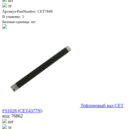
шт
тг
Артикул-PartNumber: CET7849
В упаковке: 1
Базовая единица: шт
Тефлоновый вал CET
FS1028 (CET4377N)
код: 76862
шт
тг