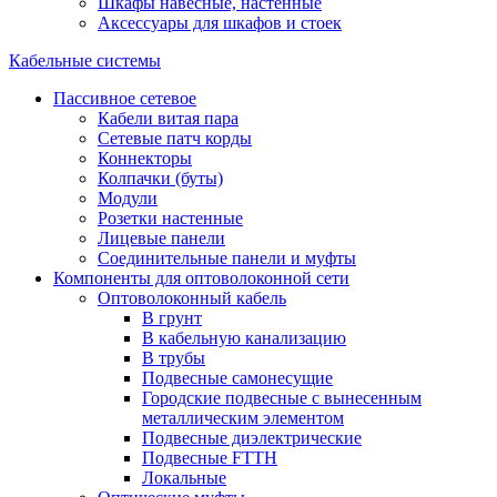
Шкафы навесные, настенные
Аксессуары для шкафов и стоек
Кабельные системы
Пассивное сетевое
Кабели витая пара
Сетевые патч корды
Коннекторы
Колпачки (буты)
Модули
Розетки настенные
Лицевые панели
Соединительные панели и муфты
Компоненты для оптоволоконной сети
Оптоволоконный кабель
В грунт
В кабельную канализацию
В трубы
Подвесные самонесущие
Городские подвесные с вынесенным
металлическим элементом
Подвесные диэлектрические
Подвесные FTTH
Локальные