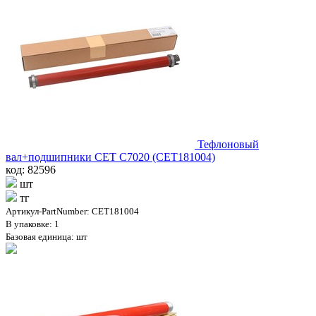
Тефлоновый
вал+подшипники CET C7020 (CET181004)
код: 82596
шт
тг
Артикул-PartNumber: CET181004
В упаковке: 1
Базовая единица: шт