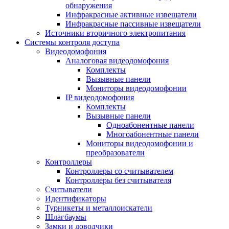
обнаружения
Инфракрасные активные извещатели
Инфракрасные пассивные извещатели
Источники вторичного электропитания
Системы контроля доступа
Видеодомофония
Аналоговая видеодомофония
Комплекты
Вызывные панели
Мониторы видеодомофонии
IP видеодомофония
Комплекты
Вызывные панели
Одноабонентные панели
Многоабонентные панели
Мониторы видеодомофонии и
преобразователи
Контроллеры
Контроллеры со считывателем
Контроллеры без считывателя
Считыватели
Идентификаторы
Турникеты и металлоискатели
Шлагбаумы
Замки и доводчики