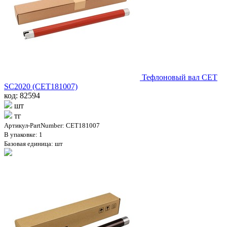
Тефлоновый вал CET
SC2020 (CET181007)
код: 82594
шт
тг
Артикул-PartNumber: CET181007
В упаковке: 1
Базовая единица: шт