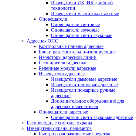
Извещатели ИК, ИК двойной
технологии
Извещатели магнитоконтактные
Оповещатели
Оповещатели световые
Оповещатели звуковые
Оповещатели свето-звуковые
Адресная ОПС
Контрольные панели адресные
Блоки разветвительно-изолирующие
Изоляторы адресной линии
Расширители адресные
Релейные модули адресные
Извещатели адресные
Извещатели дымовые адресные
Извещатели тепловые адресные
Извещатели пожарные ручные
адресные
Дополнительное оборудование для
адресных извещателей
Оповещатели адресные
Оповещатели свето-звуковые адресные
Беспроводные системы охраны
Извещатели охраны периметра
Быстро разворачиваемые средства