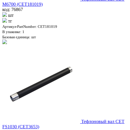
M6700 (CET181019)
код: 76867
шт
тг
Артикул-PartNumber: CET181019
В упаковке: 1
Базовая единица: шт
Тефлоновый вал CET
FS1030 (CET3653)