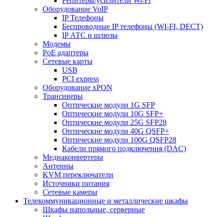
Репитеры/усилители Wi-Fi
Оборудование VoIP
IP Телефоны
Беспроводные IP телефоны (WI-FI, DECT)
IP АТС и шлюзы
Модемы
PoE адаптеры
Сетевые карты
USB
PCI express
Оборудование xPON
Трансиверы
Оптические модули 1G SFP
Оптические модули 10G SFP+
Оптические модули 25G SFP28
Оптические модули 40G QSFP+
Оптические модули 100G QSFP28
Кабели прямого подключения (DAC)
Медиаконвертеры
Антенны
KVM переключатели
Источники питания
Сетевые камеры
Телекоммуникационные и металлические шкафы
Шкафы напольные, серверные