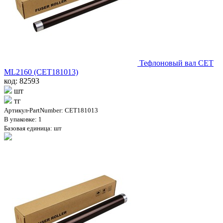
Тефлоновый вал CET
ML2160 (CET181013)
код: 82593
шт
тг
Артикул-PartNumber: CET181013
В упаковке: 1
Базовая единица: шт