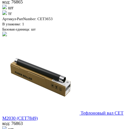
код: 76865
шт
тг
Артикул-PartNumber: CET3653
В упаковке: 1
Базовая единица: шт
Тефлоновый вал CET
M2030 (CET7849)
код: 76863