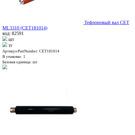
Тефлоновый вал CET
ML3310 (CET181014)
код: 82591
шт
тг
Артикул-PartNumber: CET181014
В упаковке: 1
Базовая единица: шт