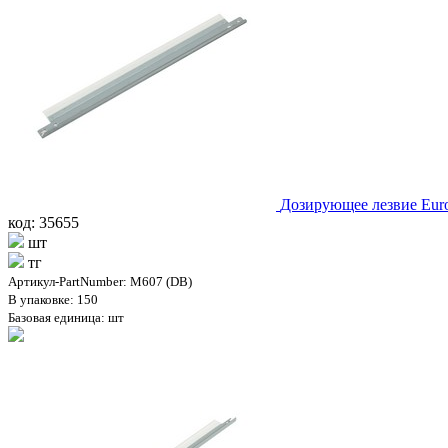
Дозирующее лезвие Eur
код: 35655
шт
тг
Артикул-PartNumber: M607 (DB)
В упаковке: 150
Базовая единица: шт