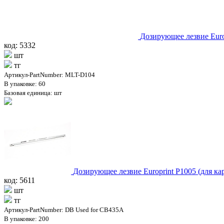
Дозирующее лезвие Eur
код: 5332
шт
тг
Артикул-PartNumber: MLT-D104
В упаковке: 60
Базовая единица: шт
Дозирующее лезвие Europrint P1005 (для к
код: 5611
шт
тг
Артикул-PartNumber: DB Used for CB435A
В упаковке: 200