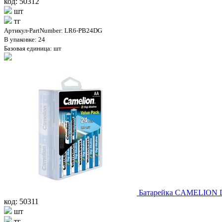
код: 50312
шт
тг
Артикул-PartNumber: LR6-PB24DG
В упаковке: 24
Базовая единица: шт
Батарейка CAMELION Di
код: 50311
шт
тг