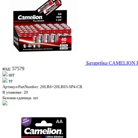
Батарейка CAMELION Pl
код: 57579
шт
тг
Артикул-PartNumber: 20LR6+20LR03-SP4-CB
В упаковке: 20
Базовая единица: шт