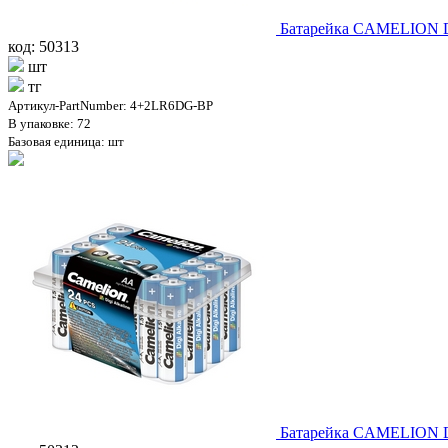
Батарейка CAMELION Di
код: 50313
шт
тг
Артикул-PartNumber: 4+2LR6DG-BP
В упаковке: 72
Базовая единица: шт
Батарейка CAMELION Di