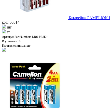
Батарейка CAMELION Plu
код: 50314
шт
тг
Артикул-PartNumber: LR6-PBH24
В упаковке: 6
Базовая единица: шт