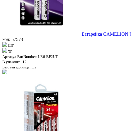
Батарейка CAMELION Ult
код: 57573
шт
тг
Артикул-PartNumber: LR6-BP2UT
В упаковке: 12
Базовая единица: шт