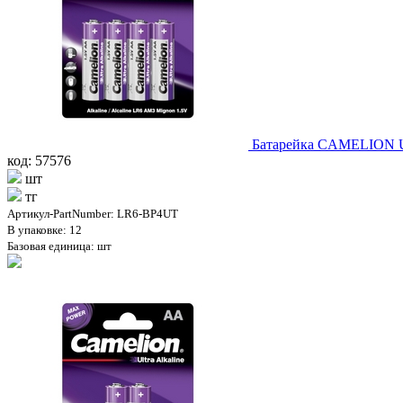
Батарейка CAMELION Ult
код: 57576
шт
тг
Артикул-PartNumber: LR6-BP4UT
В упаковке: 12
Базовая единица: шт