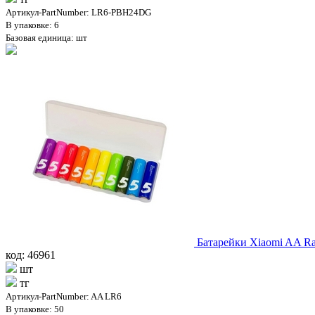
Артикул-PartNumber: LR6-PBH24DG
В упаковке: 6
Базовая единица: шт
Батарейки Xiaomi AA Rai
код: 46961
шт
тг
Артикул-PartNumber: AA LR6
В упаковке: 50