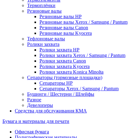
Термоплёнки
Резиновые валы
Резиновые валы HP
Резиновые валы Xerox / Samsung / Pantum
Резиновые валы Canon
Резиновые валы Kyocera
Тефлоновые валы
Ролики захвата
Ролики захвата HP
Ролики захвата Xerox / Samsung / Pantum
Ролики захвата Canon
Ролики захвата Kyocera
Ролики захвата Konica Minolta
Сепараторы (тормозные площадки)
Сепараторы HP
Сепараторы Xerox / Samsung / Pantum
Бушинги / Шестерни / Шлейфы
Разное
Девелоперы
Средства для обслуживания КМА
Бумага и материалы для печати
Офисная бумага
Полиграфические материалы