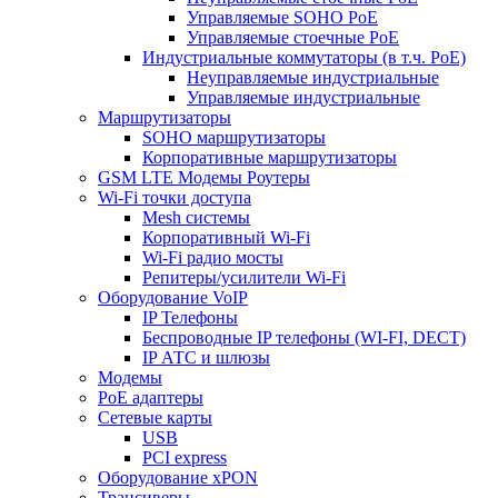
Управляемые SOHO PoE
Управляемые стоечные PoE
Индустриальные коммутаторы (в т.ч. РоЕ)
Неуправляемые индустриальные
Управляемые индустриальные
Маршрутизаторы
SOHO маршрутизаторы
Корпоративные маршрутизаторы
GSM LTE Модемы Роутеры
Wi-Fi точки доступа
Mesh системы
Корпоративный Wi-Fi
Wi-Fi радио мосты
Репитеры/усилители Wi-Fi
Оборудование VoIP
IP Телефоны
Беспроводные IP телефоны (WI-FI, DECT)
IP АТС и шлюзы
Модемы
PoE адаптеры
Сетевые карты
USB
PCI express
Оборудование xPON
Трансиверы