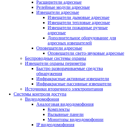
Расширители адресные
Релейные модули адресные
Извещатели адресные
Извещатели дымовые адресные
Извещатели тепловые адресные
Извещатели пожарные ручные
адресные
Дополнительное оборудование для
адресных извещателей
Оповещатели адресные
Оповещатели свето-звуковые адресные
Беспроводные системы охраны
Извещатели охраны периметра
Быстро разворачиваемые средства
обнаружения
Инфракрасные активные извещатели
Инфракрасные пассивные извещатели
Источники вторичного электропитания
Системы контроля доступа
Видеодомофония
Аналоговая видеодомофония
Комплекты
Вызывные панели
Мониторы видеодомофонии
IP видеодомофония