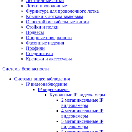
Лестничные лотки
Лотки проволочные
Фурнитура для проволочного лотка
Крышки к лоткам замковым
Огнестойкие кабельные линии
Стойки и полки
Подвесы
Опорные поверхности
Фасонные изделия
Профили
Соединители
Крепежи и аксессуары
Системы безопасности
Системы видеонаблюдения
IP видеонаблюдение
IP видеокамеры
Купольные IP видеокамеры
2 мегапиксельные IP
видеокамеры
4 мегапиксельные IP
видеокамеры
5 мегапиксельные IP
видеокамеры
8 мегапиксельные IP