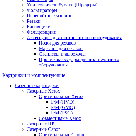
Уничтожители бумаги (Шредеры)
Фольгираторы
Переплётные машины
Резаки
Биговщики
Фальцовщики
Аксессуары для постпечатного оборудования
Ножи для резаков
Марзаны для резаков
Степлеры и дыроколы
Прочие аксессуары для постпечатного
оборудования
Картриджи и комплектующие
Лазерные картриджи
Лазерные Xerox
Оригинальные Xerox
Р/М (HVD)
Р/М (GMO)
Р/М (PSG)
Совместимые Xerox
Лазерные HP
Лазерные Canon
Оригинальные Canon