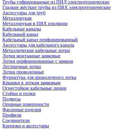
Трубы гофрированные из ПНД электротехнические
Гладкие жёсткие трубы из ПВХ электротехнические
Аксессуары для труб
Металлорукав
Металлорукав в ПВХ изоляции
Кабельные каналы
Кабельный канал
Кабельный канал перфорированный
Аксессуары для кабельного канала
Металлические кабельные лотки
Лотки монтажные замковые
Лотки перфорированные с замком
Лестничные лотки
Лотки проволочные
Фурнитура для проволочного лотка
Крышки к лоткам замковым
Огнестойкие кабельные линии
Стойки и полки
Подвесы
Опорные поверхности
Фасонные изделия
Профили
Соединители
Крепежи и аксессуары