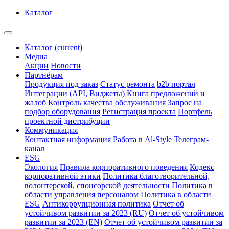
Каталог
Каталог
(current)
Медиа
Акции
Новости
Партнёрам
Продукция под заказ
Статус ремонта
b2b портал
Интеграции (API, Виджеты)
Книга предложений и
жалоб
Контроль качества обслуживания
Запрос на
подбор оборудования
Регистрация проекта
Портфель
проектной дистрибуции
Коммуникация
Контактная информация
Работа в Al-Style
Телеграм-
канал
ESG
Экология
Правила корпоративного поведения
Кодекс
корпоративной этики
Политика благотворительной,
волонтерской, спонсорской деятельности
Политика в
области управления персоналом
Политика в области
ESG
Антикоррупционная политика
Отчет об
устойчивом развитии за 2023 (RU)
Отчет об устойчивом
развитии за 2023 (EN)
Отчет об устойчивом развитии за