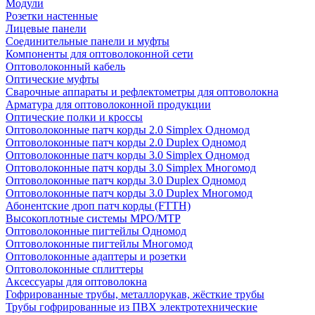
Модули
Розетки настенные
Лицевые панели
Соединительные панели и муфты
Компоненты для оптоволоконной сети
Оптоволоконный кабель
Оптические муфты
Сварочные аппараты и рефлектометры для оптоволокна
Арматура для оптоволоконной продукции
Оптические полки и кроссы
Оптоволоконные патч корды 2.0 Simplex Одномод
Оптоволоконные патч корды 2.0 Duplex Одномод
Оптоволоконные патч корды 3.0 Simplex Одномод
Оптоволоконные патч корды 3.0 Simplex Многомод
Оптоволоконные патч корды 3.0 Duplex Одномод
Оптоволоконные патч корды 3.0 Duplex Многомод
Абонентские дроп патч корды (FTTH)
Высокоплотные системы MPO/MTP
Оптоволоконные пигтейлы Одномод
Оптоволоконные пигтейлы Многомод
Оптоволоконные адаптеры и розетки
Оптоволоконные сплиттеры
Аксессуары для оптоволокна
Гофрированные трубы, металлорукав, жёсткие трубы
Трубы гофрированные из ПВХ электротехнические