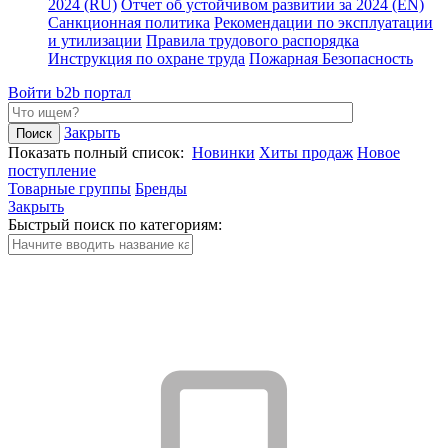
2024 (RU)
Отчет об устойчивом развитии за 2024 (EN)
Санкционная политика
Рекомендации по эксплуатации
и утилизации
Правила трудового распорядка
Инструкция по охране труда
Пожарная Безопасность
Войти
b2b портал
Закрыть
Показать полный список:
Новинки
Хиты продаж
Новое
поступление
Товарные группы
Бренды
Закрыть
Быстрый поиск по категориям: