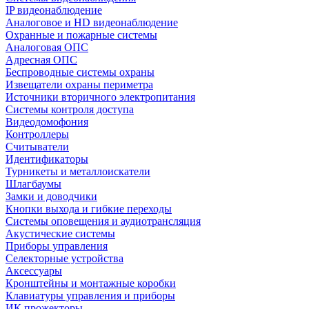
IP видеонаблюдение
Аналоговое и HD видеонаблюдение
Охранные и пожарные системы
Аналоговая ОПС
Адресная ОПС
Беспроводные системы охраны
Извещатели охраны периметра
Источники вторичного электропитания
Системы контроля доступа
Видеодомофония
Контроллеры
Считыватели
Идентификаторы
Турникеты и металлоискатели
Шлагбаумы
Замки и доводчики
Кнопки выхода и гибкие переходы
Системы оповещения и аудиотрансляция
Акустические системы
Приборы управления
Селекторные устройства
Аксессуары
Кронштейны и монтажные коробки
Клавиатуры управления и приборы
ИК прожекторы