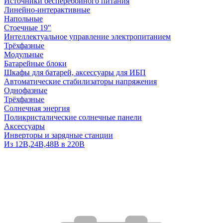
Источники бесперебойного питания
Линейно-интерактивные
Напольные
Стоечные 19"
Интеллектуальное управление электропитанием
Трёхфазные
Модульные
Батарейные блоки
Шкафы для батарей, аксессуары для ИБП
Автоматические стабилизаторы напряжения
Однофазные
Трёхфазные
Солнечная энергия
Поликристалические солнечные панели
Аксессуары
Инверторы и зарядные станции
Из 12В,24В,48В в 220В