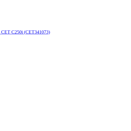
и CET C250i (CET341073)