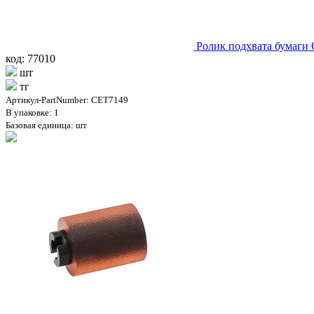
Ролик подхвата бумаги
код: 77010
шт
тг
Артикул-PartNumber: CET7149
В упаковке: 1
Базовая единица: шт