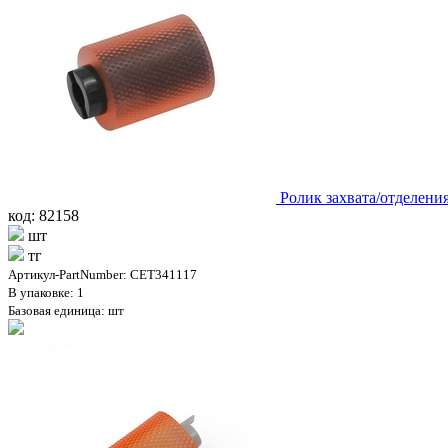
Ролик захвата/отделени
код: 82158
шт
тг
Артикул-PartNumber: CET341117
В упаковке: 1
Базовая единица: шт