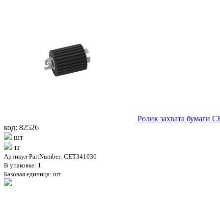
Ролик захвата бумаги C
код: 82526
шт
тг
Артикул-PartNumber: CET341036
В упаковке: 1
Базовая единица: шт