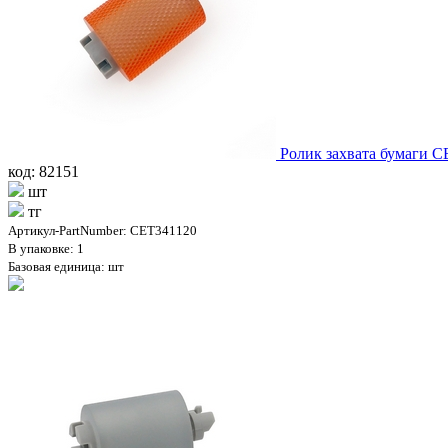
Ролик захвата бумаги C
код: 82151
шт
тг
Артикул-PartNumber: CET341120
В упаковке: 1
Базовая единица: шт