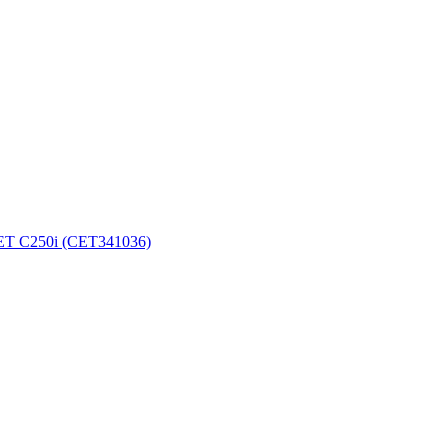
ET C250i (CET341036)