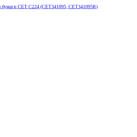
ия бумаги CET C224 (CET341095, CET341095R)