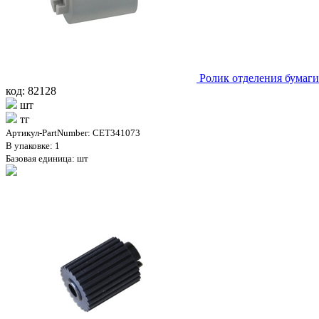
Ролик отделения бумаг
код: 82128
шт
тг
Артикул-PartNumber: CET341073
В упаковке: 1
Базовая единица: шт