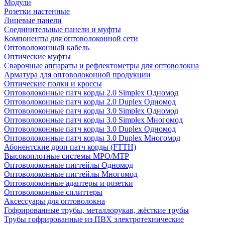
Модули
Розетки настенные
Лицевые панели
Соединительные панели и муфты
Компоненты для оптоволоконной сети
Оптоволоконный кабель
Оптические муфты
Сварочные аппараты и рефлектометры для оптоволокна
Арматура для оптоволоконной продукции
Оптические полки и кроссы
Оптоволоконные патч корды 2.0 Simplex Одномод
Оптоволоконные патч корды 2.0 Duplex Одномод
Оптоволоконные патч корды 3.0 Simplex Одномод
Оптоволоконные патч корды 3.0 Simplex Многомод
Оптоволоконные патч корды 3.0 Duplex Одномод
Оптоволоконные патч корды 3.0 Duplex Многомод
Абонентские дроп патч корды (FTTH)
Высокоплотные системы MPO/MTP
Оптоволоконные пигтейлы Одномод
Оптоволоконные пигтейлы Многомод
Оптоволоконные адаптеры и розетки
Оптоволоконные сплиттеры
Аксессуары для оптоволокна
Гофрированные трубы, металлорукав, жёсткие трубы
Трубы гофрированные из ПВХ электротехнические