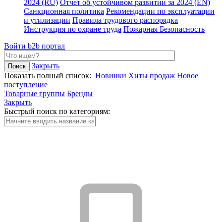
2024 (RU)
Отчет об устойчивом развитии за 2024 (EN)
Санкционная политика
Рекомендации по эксплуатации
и утилизации
Правила трудового распорядка
Инструкция по охране труда
Пожарная Безопасность
Войти
b2b портал
Закрыть
Показать полный список:
Новинки
Хиты продаж
Новое
поступление
Товарные группы
Бренды
Закрыть
Быстрый поиск по категориям: