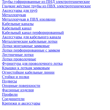
Трубы гофрированные из ПНД электротехнические
Гладкие жёсткие трубы из ПВХ электротехнические
Аксессуары для труб
Металлорукав
Металлорукав в ПВХ изоляции
Кабельные каналы
Кабельный канал
Кабельный канал перфорированный
Аксессуары для кабельного канала
Металлические кабельные лотки
Лотки монтажные замковые
Лотки перфорированные с замком
Лестничные лотки
Лотки проволочные
Фурнитура для проволочного лотка
Крышки к лоткам замковым
Огнестойкие кабельные линии
Стойки и полки
Подвесы
Опорные поверхности
Фасонные изделия
Профили
Соединители
Крепежи и аксессуары