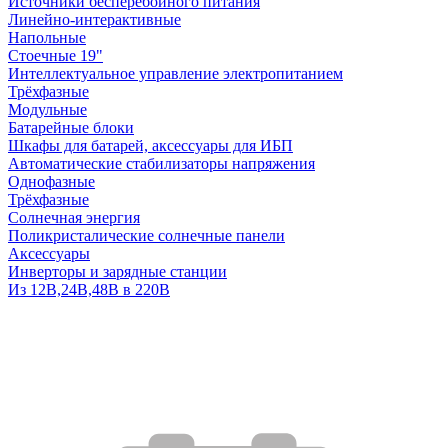
Источники бесперебойного питания
Линейно-интерактивные
Напольные
Стоечные 19"
Интеллектуальное управление электропитанием
Трёхфазные
Модульные
Батарейные блоки
Шкафы для батарей, аксессуары для ИБП
Автоматические стабилизаторы напряжения
Однофазные
Трёхфазные
Солнечная энергия
Поликристалические солнечные панели
Аксессуары
Инверторы и зарядные станции
Из 12В,24В,48В в 220В