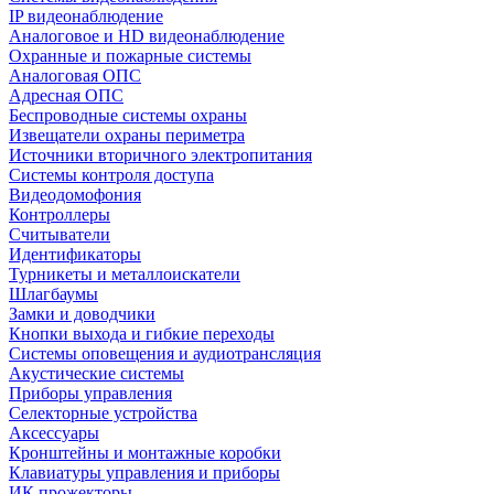
IP видеонаблюдение
Аналоговое и HD видеонаблюдение
Охранные и пожарные системы
Аналоговая ОПС
Адресная ОПС
Беспроводные системы охраны
Извещатели охраны периметра
Источники вторичного электропитания
Системы контроля доступа
Видеодомофония
Контроллеры
Считыватели
Идентификаторы
Турникеты и металлоискатели
Шлагбаумы
Замки и доводчики
Кнопки выхода и гибкие переходы
Системы оповещения и аудиотрансляция
Акустические системы
Приборы управления
Селекторные устройства
Аксессуары
Кронштейны и монтажные коробки
Клавиатуры управления и приборы
ИК прожекторы