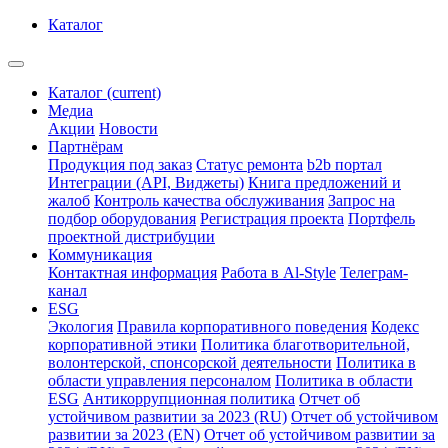
Каталог
Каталог
(current)
Медиа
Акции
Новости
Партнёрам
Продукция под заказ
Статус ремонта
b2b портал
Интеграции (API, Виджеты)
Книга предложений и
жалоб
Контроль качества обслуживания
Запрос на
подбор оборудования
Регистрация проекта
Портфель
проектной дистрибуции
Коммуникация
Контактная информация
Работа в Al-Style
Телеграм-
канал
ESG
Экология
Правила корпоративного поведения
Кодекс
корпоративной этики
Политика благотворительной,
волонтерской, спонсорской деятельности
Политика в
области управления персоналом
Политика в области
ESG
Антикоррупционная политика
Отчет об
устойчивом развитии за 2023 (RU)
Отчет об устойчивом
развитии за 2023 (EN)
Отчет об устойчивом развитии за