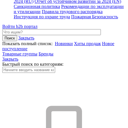
2024 (RU)
Отчет об устойчивом развитии за 2024 (EN)
Санкционная политика
Рекомендации по эксплуатации
и утилизации
Правила трудового распорядка
Инструкция по охране труда
Пожарная Безопасность
Войти
b2b портал
Закрыть
Показать полный список:
Новинки
Хиты продаж
Новое
поступление
Товарные группы
Бренды
Закрыть
Быстрый поиск по категориям: