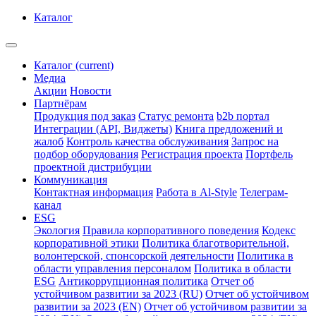
Каталог
Каталог
(current)
Медиа
Акции
Новости
Партнёрам
Продукция под заказ
Статус ремонта
b2b портал
Интеграции (API, Виджеты)
Книга предложений и
жалоб
Контроль качества обслуживания
Запрос на
подбор оборудования
Регистрация проекта
Портфель
проектной дистрибуции
Коммуникация
Контактная информация
Работа в Al-Style
Телеграм-
канал
ESG
Экология
Правила корпоративного поведения
Кодекс
корпоративной этики
Политика благотворительной,
волонтерской, спонсорской деятельности
Политика в
области управления персоналом
Политика в области
ESG
Антикоррупционная политика
Отчет об
устойчивом развитии за 2023 (RU)
Отчет об устойчивом
развитии за 2023 (EN)
Отчет об устойчивом развитии за