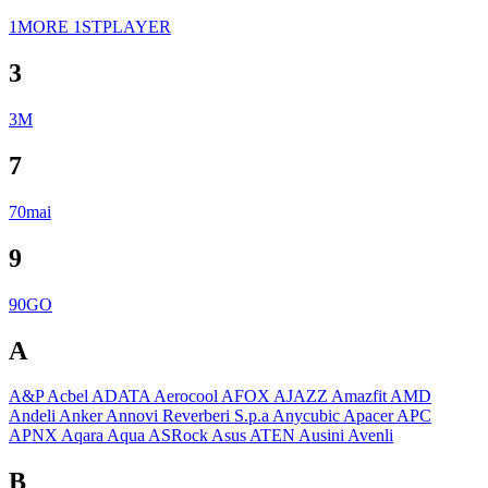
1MORE
1STPLAYER
3
3M
7
70mai
9
90GO
A
A&P
Acbel
ADATA
Aerocool
AFOX
AJAZZ
Amazfit
AMD
Andeli
Anker
Annovi Reverberi S.p.a
Anycubic
Apacer
APC
APNX
Aqara
Aqua
ASRock
Asus
ATEN
Ausini
Avenli
B