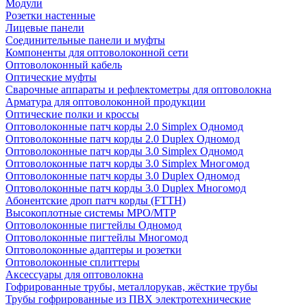
Модули
Розетки настенные
Лицевые панели
Соединительные панели и муфты
Компоненты для оптоволоконной сети
Оптоволоконный кабель
Оптические муфты
Сварочные аппараты и рефлектометры для оптоволокна
Арматура для оптоволоконной продукции
Оптические полки и кроссы
Оптоволоконные патч корды 2.0 Simplex Одномод
Оптоволоконные патч корды 2.0 Duplex Одномод
Оптоволоконные патч корды 3.0 Simplex Одномод
Оптоволоконные патч корды 3.0 Simplex Многомод
Оптоволоконные патч корды 3.0 Duplex Одномод
Оптоволоконные патч корды 3.0 Duplex Многомод
Абонентские дроп патч корды (FTTH)
Высокоплотные системы MPO/MTP
Оптоволоконные пигтейлы Одномод
Оптоволоконные пигтейлы Многомод
Оптоволоконные адаптеры и розетки
Оптоволоконные сплиттеры
Аксессуары для оптоволокна
Гофрированные трубы, металлорукав, жёсткие трубы
Трубы гофрированные из ПВХ электротехнические