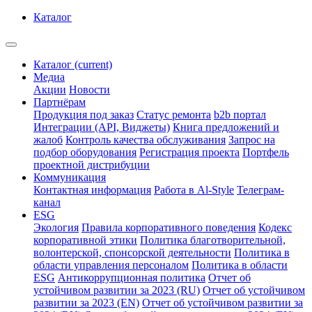
Каталог
Каталог
(current)
Медиа
Акции
Новости
Партнёрам
Продукция под заказ
Статус ремонта
b2b портал
Интеграции (API, Виджеты)
Книга предложений и
жалоб
Контроль качества обслуживания
Запрос на
подбор оборудования
Регистрация проекта
Портфель
проектной дистрибуции
Коммуникация
Контактная информация
Работа в Al-Style
Телеграм-
канал
ESG
Экология
Правила корпоративного поведения
Кодекс
корпоративной этики
Политика благотворительной,
волонтерской, спонсорской деятельности
Политика в
области управления персоналом
Политика в области
ESG
Антикоррупционная политика
Отчет об
устойчивом развитии за 2023 (RU)
Отчет об устойчивом
развитии за 2023 (EN)
Отчет об устойчивом развитии за