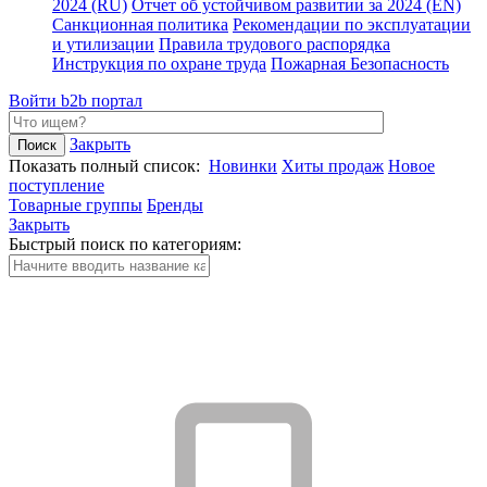
2024 (RU)
Отчет об устойчивом развитии за 2024 (EN)
Санкционная политика
Рекомендации по эксплуатации
и утилизации
Правила трудового распорядка
Инструкция по охране труда
Пожарная Безопасность
Войти
b2b портал
Закрыть
Показать полный список:
Новинки
Хиты продаж
Новое
поступление
Товарные группы
Бренды
Закрыть
Быстрый поиск по категориям: