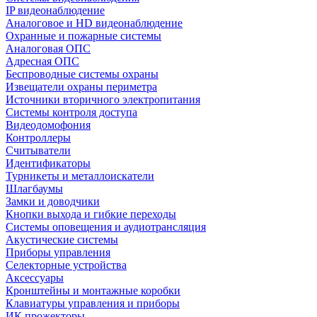
IP видеонаблюдение
Аналоговое и HD видеонаблюдение
Охранные и пожарные системы
Аналоговая ОПС
Адресная ОПС
Беспроводные системы охраны
Извещатели охраны периметра
Источники вторичного электропитания
Системы контроля доступа
Видеодомофония
Контроллеры
Считыватели
Идентификаторы
Турникеты и металлоискатели
Шлагбаумы
Замки и доводчики
Кнопки выхода и гибкие переходы
Системы оповещения и аудиотрансляция
Акустические системы
Приборы управления
Селекторные устройства
Аксессуары
Кронштейны и монтажные коробки
Клавиатуры управления и приборы
ИК прожекторы