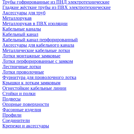
Трубы гофрированные из ПНД электротехнические
Гладкие жёсткие трубы из ПВХ электротехнические
Аксессуары для труб
Металлорукав
Металлорукав в ПВХ изоляции
Кабельные каналы
Кабельный канал
Кабельный канал перфорированный
Аксессуары для кабельного канала
Металлические кабельные лотки
Лотки монтажные замковые
Лотки перфорированные с замком
Лестничные лотки
Лотки проволочные
Фурнитура для проволочного лотка
Крышки к лоткам замковым
Огнестойкие кабельные линии
Стойки и полки
Подвесы
Опорные поверхности
Фасонные изделия
Профили
Соединители
Крепежи и аксессуары