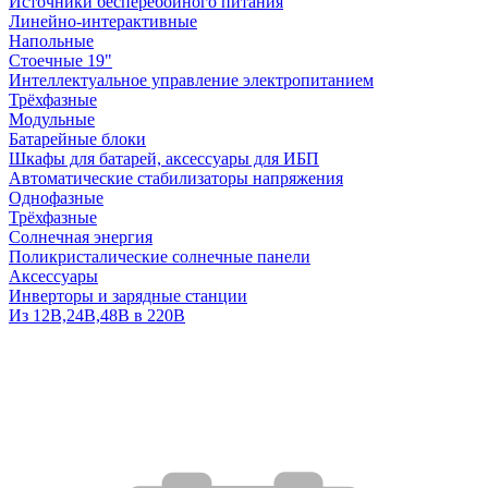
Источники бесперебойного питания
Линейно-интерактивные
Напольные
Стоечные 19"
Интеллектуальное управление электропитанием
Трёхфазные
Модульные
Батарейные блоки
Шкафы для батарей, аксессуары для ИБП
Автоматические стабилизаторы напряжения
Однофазные
Трёхфазные
Солнечная энергия
Поликристалические солнечные панели
Аксессуары
Инверторы и зарядные станции
Из 12В,24В,48В в 220В