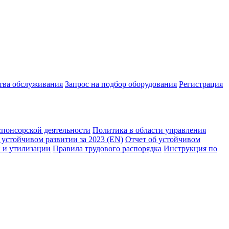
ства обслуживания
Запрос на подбор оборудования
Регистрация
спонсорской деятельности
Политика в области управления
 устойчивом развитии за 2023 (EN)
Отчет об устойчивом
 и утилизации
Правила трудового распорядка
Инструкция по