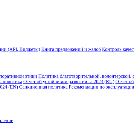
ции (API, Виджеты)
Книга предложений и жалоб
Контроль каче
рпоративной этики
Политика благотворительной, волонтерской, 
я политика
Отчет об устойчивом развитии за 2023 (RU)
Отчет об
2024 (EN)
Санкционная политика
Рекомендации по эксплуатации
пление