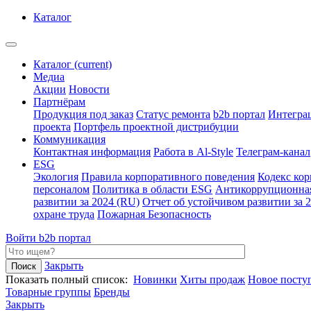
Каталог
Каталог
(current)
Медиа
Акции
Новости
Партнёрам
Продукция под заказ
Статус ремонта
b2b портал
Интегра
проекта
Портфель проектной дистрибуции
Коммуникация
Контактная информация
Работа в Al-Style
Телеграм-канал
ESG
Экология
Правила корпоративного поведения
Кодекс ко
персоналом
Политика в области ESG
Антикоррупционна
развитии за 2024 (RU)
Отчет об устойчивом развитии за 
охране труда
Пожарная Безопасность
Войти
b2b портал
Закрыть
Показать полный список:
Новинки
Хиты продаж
Новое посту
Товарные группы
Бренды
Закрыть