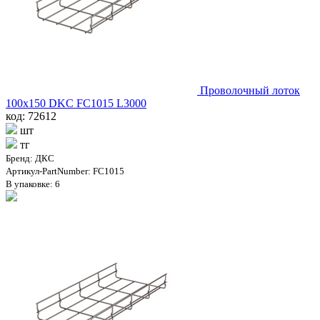
Проволочный лоток
100х150 DKC FC1015 L3000
код: 72612
шт
тг
Бренд: ДКС
Артикул-PartNumber: FC1015
В упаковке: 6