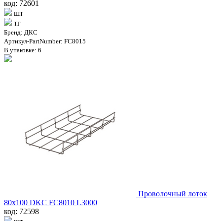
код: 72601
шт
тг
Бренд: ДКС
Артикул-PartNumber: FC8015
В упаковке: 6
Проволочный лоток
80х100 DKC FC8010 L3000
код: 72598