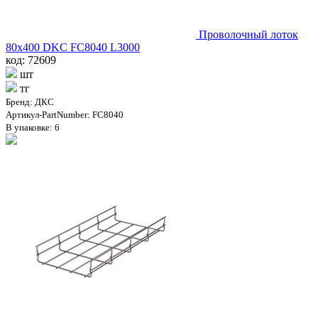
Проволочный лоток
80х400 DKC FC8040 L3000
код: 72609
шт
тг
Бренд: ДКС
Артикул-PartNumber: FC8040
В упаковке: 6