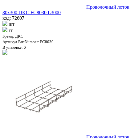
Проволочный лоток
80х300 DKC FC8030 L3000
код: 72607
шт
тг
Бренд: ДКС
Артикул-PartNumber: FC8030
В упаковке: 6
Проволочный лоток