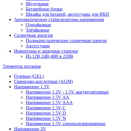
Модульные
Батарейные блоки
Шкафы для батарей, аксессуары для ИБП
Автоматические стабилизаторы напряжения
Однофазные
Трёхфазные
Солнечная энергия
Поликристалические солнечные панели
Аксессуары
Инверторы и зарядные станции
Из 12В,24В,48В в 220В
Элементы питания
Гелевые (GEL)
Свинцово-кислотные (AGM)
Напряжение 1.5V
Напряжение 1.2V - 1.5V аккумуляторные
Напряжение 1.5V AA
Напряжение 1.5V AAA
Напряжение 1.5V C
Напряжение 1.5V D
Напряжение 1.5V N
Напряжение 1.5V специализированные
Напряжение 3V