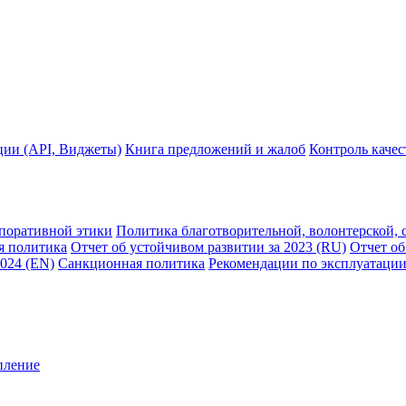
ции (API, Виджеты)
Книга предложений и жалоб
Контроль каче
рпоративной этики
Политика благотворительной, волонтерской, 
я политика
Отчет об устойчивом развитии за 2023 (RU)
Отчет об
2024 (EN)
Санкционная политика
Рекомендации по эксплуатации
пление