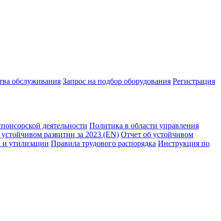
ства обслуживания
Запрос на подбор оборудования
Регистрация
спонсорской деятельности
Политика в области управления
 устойчивом развитии за 2023 (EN)
Отчет об устойчивом
 и утилизации
Правила трудового распорядка
Инструкция по