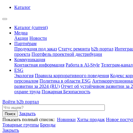
Каталог
Каталог
(current)
Медиа
Акции
Новости
Партнёрам
Продукция под заказ
Статус ремонта
b2b портал
Интегра
проекта
Портфель проектной дистрибуции
Коммуникация
Контактная информация
Работа в Al-Style
Телеграм-канал
ESG
Экология
Правила корпоративного поведения
Кодекс ко
персоналом
Политика в области ESG
Антикоррупционна
развитии за 2024 (RU)
Отчет об устойчивом развитии за 
охране труда
Пожарная Безопасность
Войти
b2b портал
Закрыть
Показать полный список:
Новинки
Хиты продаж
Новое посту
Товарные группы
Бренды
Закрыть