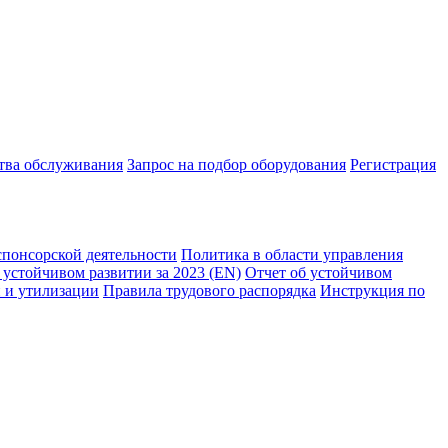
ства обслуживания
Запрос на подбор оборудования
Регистрация
спонсорской деятельности
Политика в области управления
 устойчивом развитии за 2023 (EN)
Отчет об устойчивом
 и утилизации
Правила трудового распорядка
Инструкция по