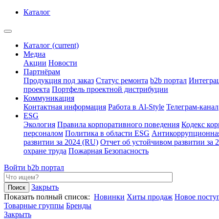
Каталог
Каталог
(current)
Медиа
Акции
Новости
Партнёрам
Продукция под заказ
Статус ремонта
b2b портал
Интегра
проекта
Портфель проектной дистрибуции
Коммуникация
Контактная информация
Работа в Al-Style
Телеграм-канал
ESG
Экология
Правила корпоративного поведения
Кодекс ко
персоналом
Политика в области ESG
Антикоррупционна
развитии за 2024 (RU)
Отчет об устойчивом развитии за 
охране труда
Пожарная Безопасность
Войти
b2b портал
Закрыть
Показать полный список:
Новинки
Хиты продаж
Новое посту
Товарные группы
Бренды
Закрыть