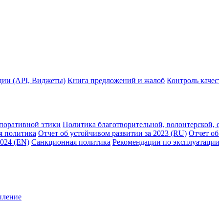
ции (API, Виджеты)
Книга предложений и жалоб
Контроль каче
рпоративной этики
Политика благотворительной, волонтерской, 
я политика
Отчет об устойчивом развитии за 2023 (RU)
Отчет об
2024 (EN)
Санкционная политика
Рекомендации по эксплуатации
пление