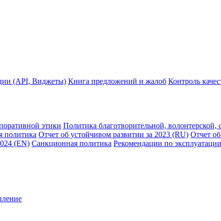
ции (API, Виджеты)
Книга предложений и жалоб
Контроль каче
рпоративной этики
Политика благотворительной, волонтерской, 
я политика
Отчет об устойчивом развитии за 2023 (RU)
Отчет об
2024 (EN)
Санкционная политика
Рекомендации по эксплуатации
пление