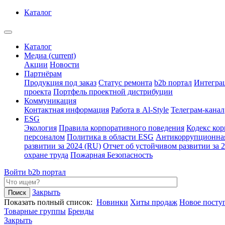
Каталог
Каталог
Медиа
(current)
Акции
Новости
Партнёрам
Продукция под заказ
Статус ремонта
b2b портал
Интегра
проекта
Портфель проектной дистрибуции
Коммуникация
Контактная информация
Работа в Al-Style
Телеграм-канал
ESG
Экология
Правила корпоративного поведения
Кодекс ко
персоналом
Политика в области ESG
Антикоррупционна
развитии за 2024 (RU)
Отчет об устойчивом развитии за 
охране труда
Пожарная Безопасность
Войти
b2b портал
Закрыть
Показать полный список:
Новинки
Хиты продаж
Новое посту
Товарные группы
Бренды
Закрыть