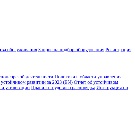
ства обслуживания
Запрос на подбор оборудования
Регистрация
спонсорской деятельности
Политика в области управления
 устойчивом развитии за 2023 (EN)
Отчет об устойчивом
 и утилизации
Правила трудового распорядка
Инструкция по