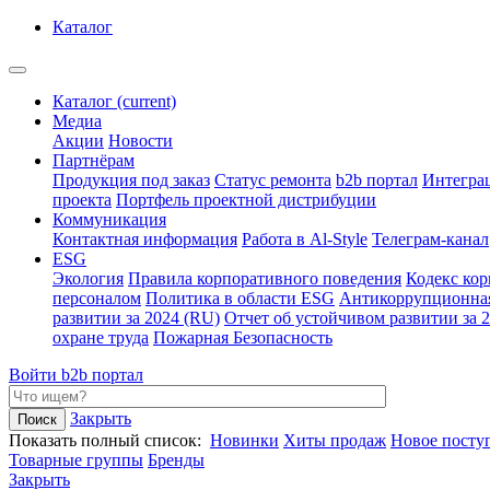
Каталог
Каталог
(current)
Медиа
Акции
Новости
Партнёрам
Продукция под заказ
Статус ремонта
b2b портал
Интегра
проекта
Портфель проектной дистрибуции
Коммуникация
Контактная информация
Работа в Al-Style
Телеграм-канал
ESG
Экология
Правила корпоративного поведения
Кодекс ко
персоналом
Политика в области ESG
Антикоррупционна
развитии за 2024 (RU)
Отчет об устойчивом развитии за 
охране труда
Пожарная Безопасность
Войти
b2b портал
Закрыть
Показать полный список:
Новинки
Хиты продаж
Новое посту
Товарные группы
Бренды
Закрыть