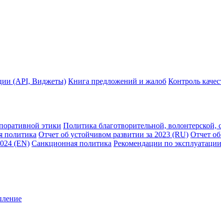
ции (API, Виджеты)
Книга предложений и жалоб
Контроль каче
рпоративной этики
Политика благотворительной, волонтерской, 
я политика
Отчет об устойчивом развитии за 2023 (RU)
Отчет об
2024 (EN)
Санкционная политика
Рекомендации по эксплуатации
пление