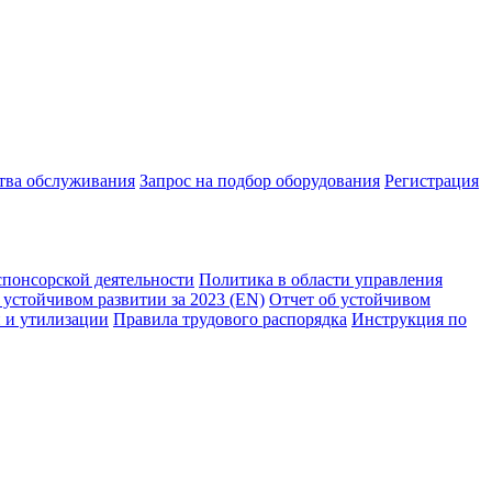
ства обслуживания
Запрос на подбор оборудования
Регистрация
спонсорской деятельности
Политика в области управления
 устойчивом развитии за 2023 (EN)
Отчет об устойчивом
 и утилизации
Правила трудового распорядка
Инструкция по