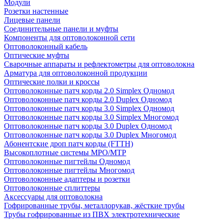
Модули
Розетки настенные
Лицевые панели
Соединительные панели и муфты
Компоненты для оптоволоконной сети
Оптоволоконный кабель
Оптические муфты
Сварочные аппараты и рефлектометры для оптоволокна
Арматура для оптоволоконной продукции
Оптические полки и кроссы
Оптоволоконные патч корды 2.0 Simplex Одномод
Оптоволоконные патч корды 2.0 Duplex Одномод
Оптоволоконные патч корды 3.0 Simplex Одномод
Оптоволоконные патч корды 3.0 Simplex Многомод
Оптоволоконные патч корды 3.0 Duplex Одномод
Оптоволоконные патч корды 3.0 Duplex Многомод
Абонентские дроп патч корды (FTTH)
Высокоплотные системы MPO/MTP
Оптоволоконные пигтейлы Одномод
Оптоволоконные пигтейлы Многомод
Оптоволоконные адаптеры и розетки
Оптоволоконные сплиттеры
Аксессуары для оптоволокна
Гофрированные трубы, металлорукав, жёсткие трубы
Трубы гофрированные из ПВХ электротехнические