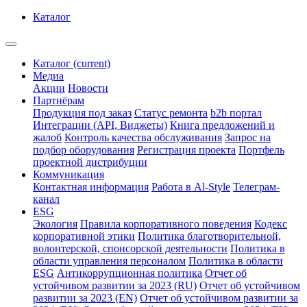
Каталог
Каталог
(current)
Медиа
Акции
Новости
Партнёрам
Продукция под заказ
Статус ремонта
b2b портал
Интеграции (API, Виджеты)
Книга предложений и
жалоб
Контроль качества обслуживания
Запрос на
подбор оборудования
Регистрация проекта
Портфель
проектной дистрибуции
Коммуникация
Контактная информация
Работа в Al-Style
Телеграм-
канал
ESG
Экология
Правила корпоративного поведения
Кодекс
корпоративной этики
Политика благотворительной,
волонтерской, спонсорской деятельности
Политика в
области управления персоналом
Политика в области
ESG
Антикоррупционная политика
Отчет об
устойчивом развитии за 2023 (RU)
Отчет об устойчивом
развитии за 2023 (EN)
Отчет об устойчивом развитии за