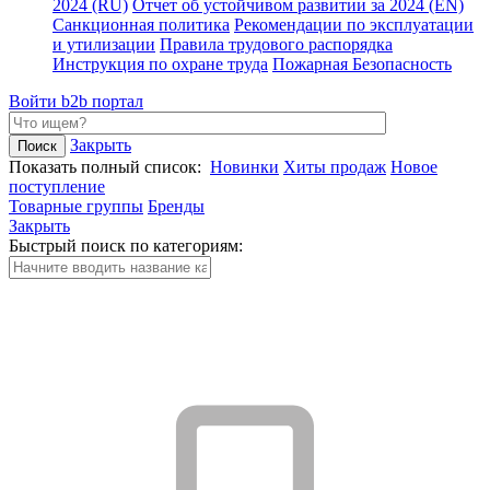
2024 (RU)
Отчет об устойчивом развитии за 2024 (EN)
Санкционная политика
Рекомендации по эксплуатации
и утилизации
Правила трудового распорядка
Инструкция по охране труда
Пожарная Безопасность
Войти
b2b портал
Закрыть
Показать полный список:
Новинки
Хиты продаж
Новое
поступление
Товарные группы
Бренды
Закрыть
Быстрый поиск по категориям: