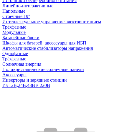
Источники бесперебойного питания
Линейно-интерактивные
Напольные
Стоечные 19"
Интеллектуальное управление электропитанием
Трёхфазные
Модульные
Батарейные блоки
Шкафы для батарей, аксессуары для ИБП
Автоматические стабилизаторы напряжения
Однофазные
Трёхфазные
Солнечная энергия
Поликристалические солнечные панели
Аксессуары
Инверторы и зарядные станции
Из 12В,24В,48В в 220В