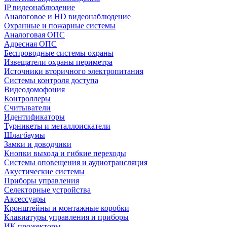
IP видеонаблюдение
Аналоговое и HD видеонаблюдение
Охранные и пожарные системы
Аналоговая ОПС
Адресная ОПС
Беспроводные системы охраны
Извещатели охраны периметра
Источники вторичного электропитания
Системы контроля доступа
Видеодомофония
Контроллеры
Считыватели
Идентификаторы
Турникеты и металлоискатели
Шлагбаумы
Замки и доводчики
Кнопки выхода и гибкие переходы
Системы оповещения и аудиотрансляция
Акустические системы
Приборы управления
Селекторные устройства
Аксессуары
Кронштейны и монтажные коробки
Клавиатуры управления и приборы
ИК прожекторы