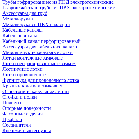
Трубы гофрированные из ПНД электротехнические
Гладкие жёсткие трубы из ПВХ электротехнические
Аксессуары для труб
Металлорукав
Металлорукав в ПВХ изоляции
Кабельные каналы
Кабельный канал
Кабельный канал перфорированный
Аксессуары для кабельного канала
Металлические кабельные лотки
Лотки монтажные замковые
Лотки перфорированные с замком
Лестничные лотки
Лотки проволочные
Фурнитура для проволочного лотка
Крышки к лоткам замковым
Огнестойкие кабельные линии
Стойки и полки
Подвесы
Опорные поверхности
Фасонные изделия
Профили
Соединители
Крепежи и аксессуары