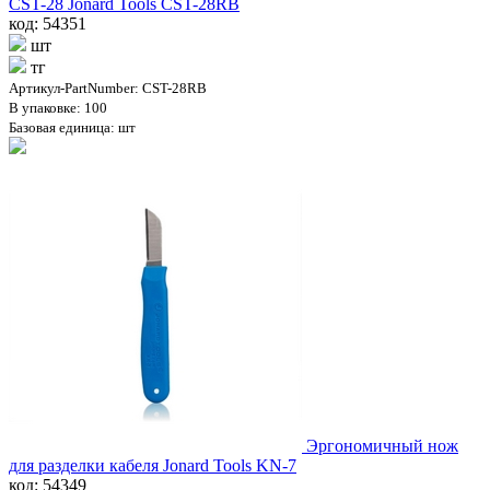
CST-28 Jonard Tools CST-28RB
код: 54351
шт
тг
Артикул-PartNumber: CST-28RB
В упаковке: 100
Базовая единица: шт
Эргономичный нож
для разделки кабеля Jonard Tools KN-7
код: 54349