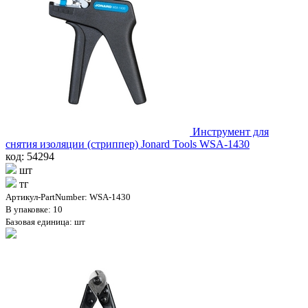
Инструмент для
снятия изоляции (стриппер) Jonard Tools WSA-1430
код: 54294
шт
тг
Артикул-PartNumber: WSA-1430
В упаковке: 10
Базовая единица: шт