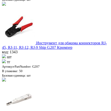
Инструмент для обжима коннекторов RJ-
45, RJ-11, RJ-12, RJ-9 Ship G207 Кримпер
код: 1343
шт
тг
Артикул-PartNumber: G207
В упаковке: 50
Базовая единица: шт