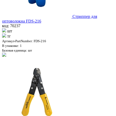
Стриппер для
оптоволокна FDS-216
код: 70237
шт
тг
Артикул-PartNumber: FDS-216
В упаковке: 1
Базовая единица: шт