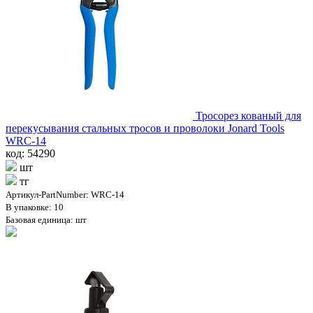
Тросорез кованый для
перекусывания стальных тросов и проволоки Jonard Tools
WRC-14
код: 54290
шт
тг
Артикул-PartNumber: WRC-14
В упаковке: 10
Базовая единица: шт