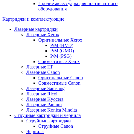
Прочие аксессуары для постпечатного
оборудования
Картриджи и комплектующие
Лазерные картриджи
Лазерные Xerox
Оригинальные Xerox
Р/М (HVD)
Р/М (GMO)
Р/М (PSG)
Совместимые Xerox
Лазерные HP
Лазерные Canon
Оригинальные Canon
Совместимые Canon
Лазерные Samsung
Лазерные Ricoh
Лазерные Kyocera
Лазерные Pantum
Лазерные Konica Minolta
Струйные картриджи и чернила
Струйные картриджи
Струйные Canon
Чернила