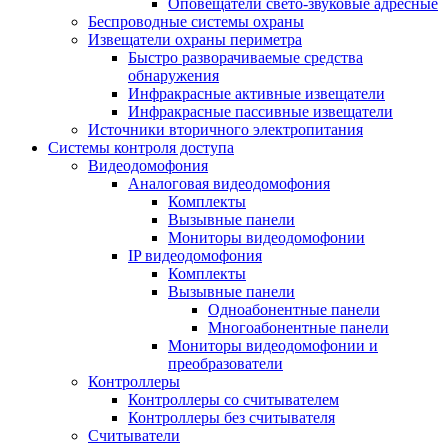
Оповещатели свето-звуковые адресные
Беспроводные системы охраны
Извещатели охраны периметра
Быстро разворачиваемые средства
обнаружения
Инфракрасные активные извещатели
Инфракрасные пассивные извещатели
Источники вторичного электропитания
Системы контроля доступа
Видеодомофония
Аналоговая видеодомофония
Комплекты
Вызывные панели
Мониторы видеодомофонии
IP видеодомофония
Комплекты
Вызывные панели
Одноабонентные панели
Многоабонентные панели
Мониторы видеодомофонии и
преобразователи
Контроллеры
Контроллеры со считывателем
Контроллеры без считывателя
Считыватели