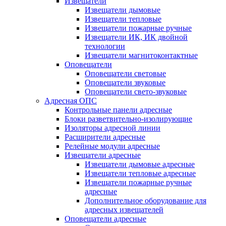
Извещатели
Извещатели дымовые
Извещатели тепловые
Извещатели пожарные ручные
Извещатели ИК, ИК двойной
технологии
Извещатели магнитоконтактные
Оповещатели
Оповещатели световые
Оповещатели звуковые
Оповещатели свето-звуковые
Адресная ОПС
Контрольные панели адресные
Блоки разветвительно-изолирующие
Изоляторы адресной линии
Расширители адресные
Релейные модули адресные
Извещатели адресные
Извещатели дымовые адресные
Извещатели тепловые адресные
Извещатели пожарные ручные
адресные
Дополнительное оборудование для
адресных извещателей
Оповещатели адресные