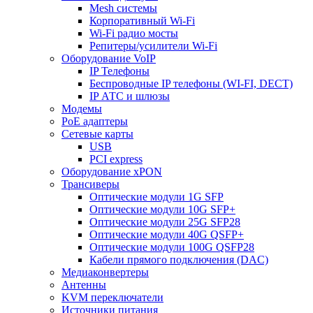
Mesh системы
Корпоративный Wi-Fi
Wi-Fi радио мосты
Репитеры/усилители Wi-Fi
Оборудование VoIP
IP Телефоны
Беспроводные IP телефоны (WI-FI, DECT)
IP АТС и шлюзы
Модемы
PoE адаптеры
Сетевые карты
USB
PCI express
Оборудование xPON
Трансиверы
Оптические модули 1G SFP
Оптические модули 10G SFP+
Оптические модули 25G SFP28
Оптические модули 40G QSFP+
Оптические модули 100G QSFP28
Кабели прямого подключения (DAC)
Медиаконвертеры
Антенны
KVM переключатели
Источники питания