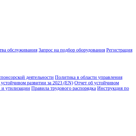
ства обслуживания
Запрос на подбор оборудования
Регистрация
спонсорской деятельности
Политика в области управления
 устойчивом развитии за 2023 (EN)
Отчет об устойчивом
 и утилизации
Правила трудового распорядка
Инструкция по