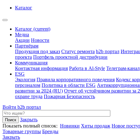
Каталог
Каталог
(current)
Медиа
Акции
Новости
Партнёрам
Продукция под заказ
Статус ремонта
b2b портал
Интегра
проекта
Портфель проектной дистрибуции
Коммуникация
Контактная информация
Работа в Al-Style
Телеграм-канал
ESG
Экология
Правила корпоративного поведения
Кодекс ко
персоналом
Политика в области ESG
Антикоррупционна
развитии за 2024 (RU)
Отчет об устойчивом развитии за 
охране труда
Пожарная Безопасность
Войти
b2b портал
Закрыть
Показать полный список:
Новинки
Хиты продаж
Новое посту
Товарные группы
Бренды
Закрыть