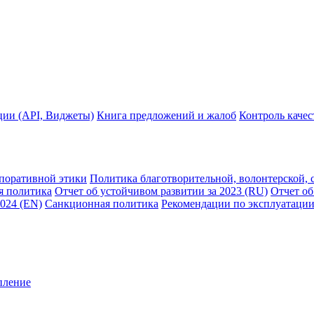
ции (API, Виджеты)
Книга предложений и жалоб
Контроль каче
рпоративной этики
Политика благотворительной, волонтерской, 
я политика
Отчет об устойчивом развитии за 2023 (RU)
Отчет об
2024 (EN)
Санкционная политика
Рекомендации по эксплуатации
пление