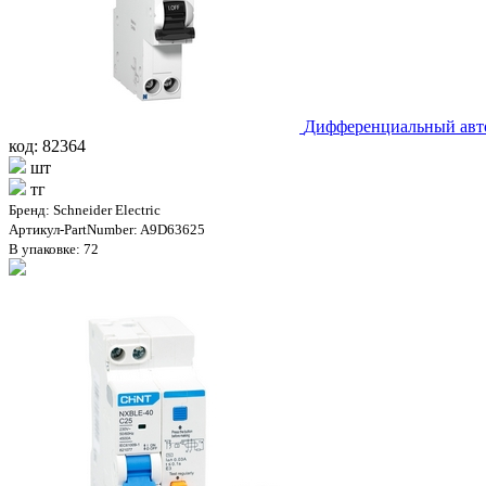
Дифференциальный авто
код: 82364
шт
тг
Бренд: Schneider Electric
Артикул-PartNumber: A9D63625
В упаковке: 72