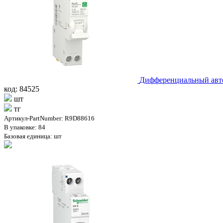
Дифференциальный авт
код: 84525
шт
тг
Артикул-PartNumber: R9D88616
В упаковке: 84
Базовая единица: шт