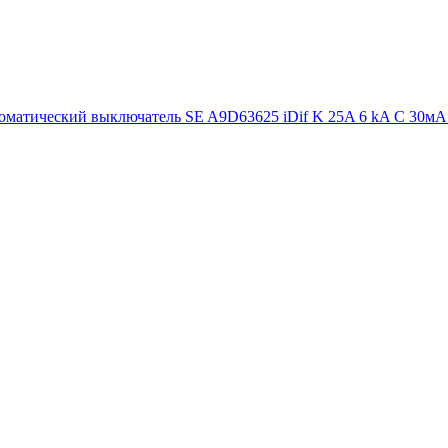
матический выключатель SE A9D63625 iDif K 25A 6 kA C 30м