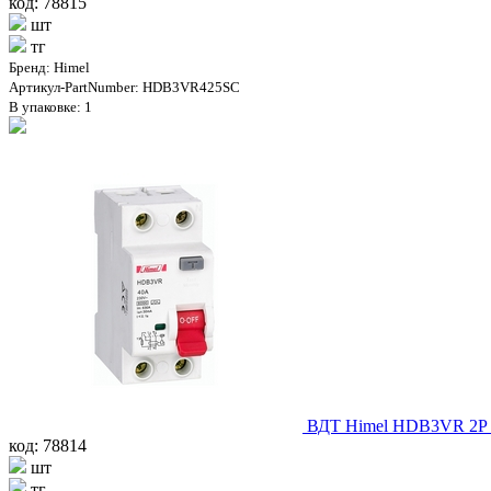
код: 78815
шт
тг
Бренд: Himel
Артикул-PartNumber: HDB3VR425SC
В упаковке: 1
ВДТ Himel HDB3VR 2Р 
код: 78814
шт
тг