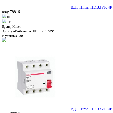
ВДТ Himel HDB3VR 4Р 
код: 78816
шт
тг
Бренд: Himel
Артикул-PartNumber: HDB3VR440SC
В упаковке: 30
ВДТ Himel HDB3VR 4Р 