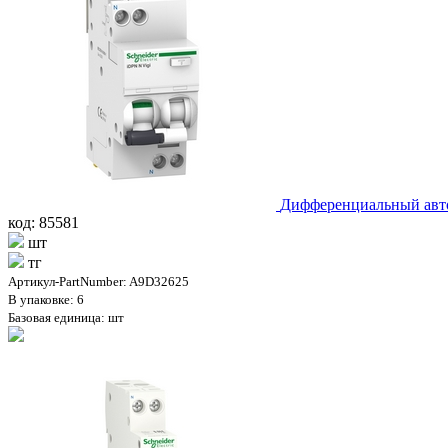
Дифференциальный авто
код: 85581
шт
тг
Артикул-PartNumber: A9D32625
В упаковке: 6
Базовая единица: шт