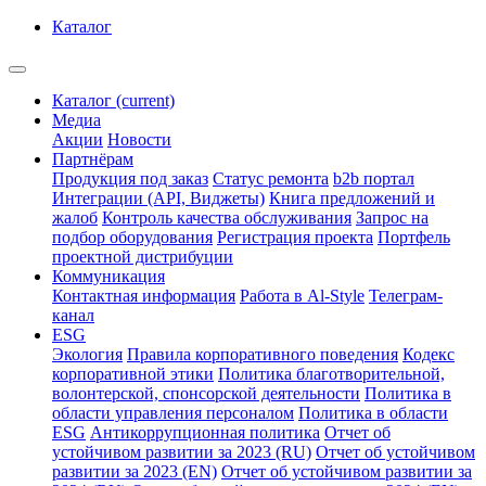
Каталог
Каталог
(current)
Медиа
Акции
Новости
Партнёрам
Продукция под заказ
Статус ремонта
b2b портал
Интеграции (API, Виджеты)
Книга предложений и
жалоб
Контроль качества обслуживания
Запрос на
подбор оборудования
Регистрация проекта
Портфель
проектной дистрибуции
Коммуникация
Контактная информация
Работа в Al-Style
Телеграм-
канал
ESG
Экология
Правила корпоративного поведения
Кодекс
корпоративной этики
Политика благотворительной,
волонтерской, спонсорской деятельности
Политика в
области управления персоналом
Политика в области
ESG
Антикоррупционная политика
Отчет об
устойчивом развитии за 2023 (RU)
Отчет об устойчивом
развитии за 2023 (EN)
Отчет об устойчивом развитии за