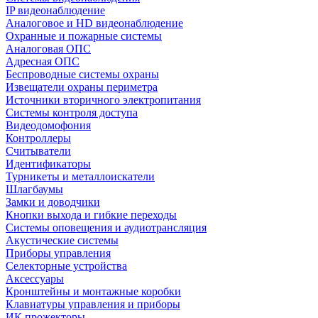
IP видеонаблюдение
Аналоговое и HD видеонаблюдение
Охранные и пожарные системы
Аналоговая ОПС
Адресная ОПС
Беспроводные системы охраны
Извещатели охраны периметра
Источники вторичного электропитания
Системы контроля доступа
Видеодомофония
Контроллеры
Считыватели
Идентификаторы
Турникеты и металлоискатели
Шлагбаумы
Замки и доводчики
Кнопки выхода и гибкие переходы
Системы оповещения и аудиотрансляция
Акустические системы
Приборы управления
Селекторные устройства
Аксессуары
Кронштейны и монтажные коробки
Клавиатуры управления и приборы
ИК прожекторы