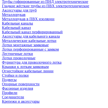
Трубы гофрированные из ПНД электротехнические
Гладкие жёсткие трубы из ПВХ электротехнические
Аксессуары для труб
Металлорукав
Металлорукав в ПВХ изоляции
Кабельные каналы
Кабельный канал
Кабельный канал перфорированный
Аксессуары для кабельного канала
Металлические кабельные лотки
Лотки монтажные замковые
Лотки перфорированные с замком
Лестничные лотки
Лотки проволочные
Фурнитура для проволочного лотка
Крышки к лоткам замковым
Огнестойкие кабельные линии
Стойки и полки
Подвесы
Опорные поверхности
Фасонные изделия
Профили
Соединители
Крепежи и аксессуары