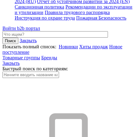
2024 (RU)
Отчет об устойчивом развитии за 2024 (EN)
Санкционная политика
Рекомендации по эксплуатации
и утилизации
Правила трудового распорядка
Инструкция по охране труда
Пожарная Безопасность
Войти
b2b портал
Закрыть
Показать полный список:
Новинки
Хиты продаж
Новое
поступление
Товарные группы
Бренды
Закрыть
Быстрый поиск по категориям: