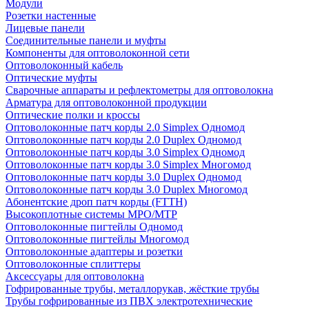
Модули
Розетки настенные
Лицевые панели
Соединительные панели и муфты
Компоненты для оптоволоконной сети
Оптоволоконный кабель
Оптические муфты
Сварочные аппараты и рефлектометры для оптоволокна
Арматура для оптоволоконной продукции
Оптические полки и кроссы
Оптоволоконные патч корды 2.0 Simplex Одномод
Оптоволоконные патч корды 2.0 Duplex Одномод
Оптоволоконные патч корды 3.0 Simplex Одномод
Оптоволоконные патч корды 3.0 Simplex Многомод
Оптоволоконные патч корды 3.0 Duplex Одномод
Оптоволоконные патч корды 3.0 Duplex Многомод
Абонентские дроп патч корды (FTTH)
Высокоплотные системы MPO/MTP
Оптоволоконные пигтейлы Одномод
Оптоволоконные пигтейлы Многомод
Оптоволоконные адаптеры и розетки
Оптоволоконные сплиттеры
Аксессуары для оптоволокна
Гофрированные трубы, металлорукав, жёсткие трубы
Трубы гофрированные из ПВХ электротехнические