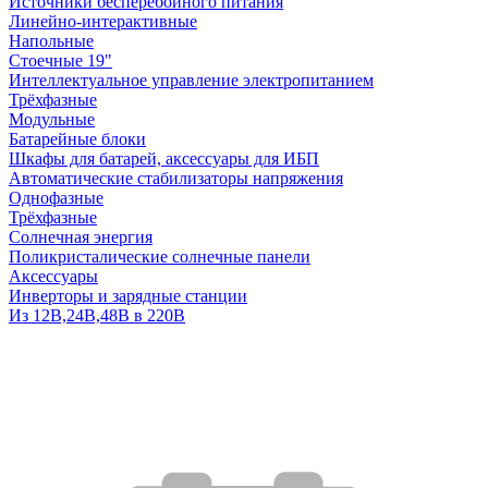
Источники бесперебойного питания
Линейно-интерактивные
Напольные
Стоечные 19"
Интеллектуальное управление электропитанием
Трёхфазные
Модульные
Батарейные блоки
Шкафы для батарей, аксессуары для ИБП
Автоматические стабилизаторы напряжения
Однофазные
Трёхфазные
Солнечная энергия
Поликристалические солнечные панели
Аксессуары
Инверторы и зарядные станции
Из 12В,24В,48В в 220В