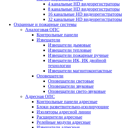
4 канальные HD видеорегистраторы
8 канальные HD видеорегистраторы
16 канальные HD видеорегистраторы
32 канальные HD видеорегистраторы
Охранные и пожарные системы
Аналоговая ОПС
Контрольные панели
Извещатели
Извещатели дымовые
Извещатели тепловые
Извещатели пожарные ручные
Извещатели ИК, ИК двойной
технологии
Извещатели магнитоконтактные
Оповещатели
Оповещатели световые
Оповещатели звуковые
Оповещатели свето-звуковые
Адресная ОПС
Контрольные панели адресные
Блоки разветвительно-изолирующие
Изоляторы адресной линии
Расширители адресные
Релейные модули адресные
Извещатели адресные