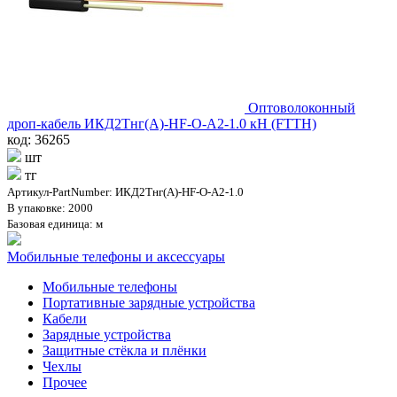
Оптоволоконный
дроп-кабель ИКД2Тнг(А)-HF-O-А2-1.0 кН (FTTH)
код: 36265
шт
тг
Артикул-PartNumber: ИКД2Тнг(A)-HF-О-А2-1.0
В упаковке: 2000
Базовая единица: м
Мобильные телефоны и аксессуары
Мобильные телефоны
Портативные зарядные устройства
Кабели
Зарядные устройства
Защитные стёкла и плёнки
Чехлы
Прочее