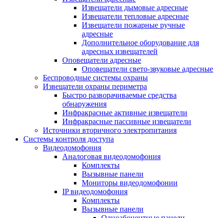
Извещатели дымовые адресные
Извещатели тепловые адресные
Извещатели пожарные ручные
адресные
Дополнительное оборудование для
адресных извещателей
Оповещатели адресные
Оповещатели свето-звуковые адресные
Беспроводные системы охраны
Извещатели охраны периметра
Быстро разворачиваемые средства
обнаружения
Инфракрасные активные извещатели
Инфракрасные пассивные извещатели
Источники вторичного электропитания
Системы контроля доступа
Видеодомофония
Аналоговая видеодомофония
Комплекты
Вызывные панели
Мониторы видеодомофонии
IP видеодомофония
Комплекты
Вызывные панели
Одноабонентные панели