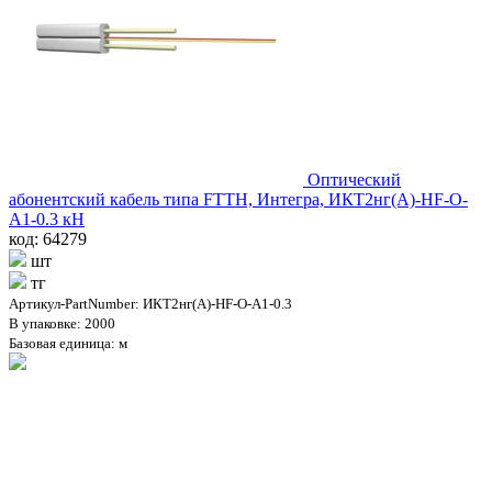
Оптический
абонентский кабель типа FTTН, Интегра, ИКТ2нг(A)-HF-О-
А1-0.3 кН
код: 64279
шт
тг
Артикул-PartNumber: ИКТ2нг(А)-HF-О-А1-0.3
В упаковке: 2000
Базовая единица: м