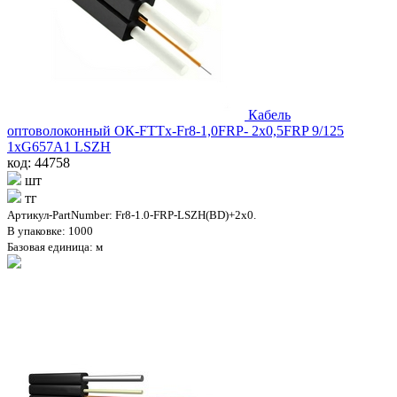
Кабель
оптоволоконный ОК-FTTx-Fr8-1,0FRP- 2х0,5FRP 9/125
1хG657A1 LSZH
код: 44758
шт
тг
Артикул-PartNumber: Fr8-1.0-FRP-LSZH(BD)+2x0.
В упаковке: 1000
Базовая единица: м