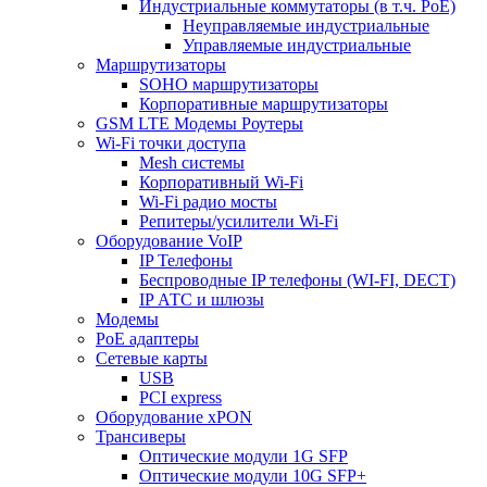
Индустриальные коммутаторы (в т.ч. РоЕ)
Неуправляемые индустриальные
Управляемые индустриальные
Маршрутизаторы
SOHO маршрутизаторы
Корпоративные маршрутизаторы
GSM LTE Модемы Роутеры
Wi-Fi точки доступа
Mesh системы
Корпоративный Wi-Fi
Wi-Fi радио мосты
Репитеры/усилители Wi-Fi
Оборудование VoIP
IP Телефоны
Беспроводные IP телефоны (WI-FI, DECT)
IP АТС и шлюзы
Модемы
PoE адаптеры
Сетевые карты
USB
PCI express
Оборудование xPON
Трансиверы
Оптические модули 1G SFP
Оптические модули 10G SFP+