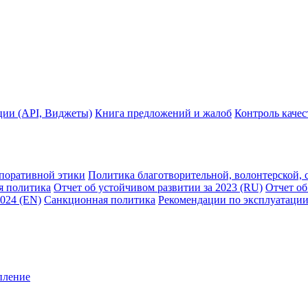
ции (API, Виджеты)
Книга предложений и жалоб
Контроль каче
рпоративной этики
Политика благотворительной, волонтерской, 
я политика
Отчет об устойчивом развитии за 2023 (RU)
Отчет об
2024 (EN)
Санкционная политика
Рекомендации по эксплуатации
пление