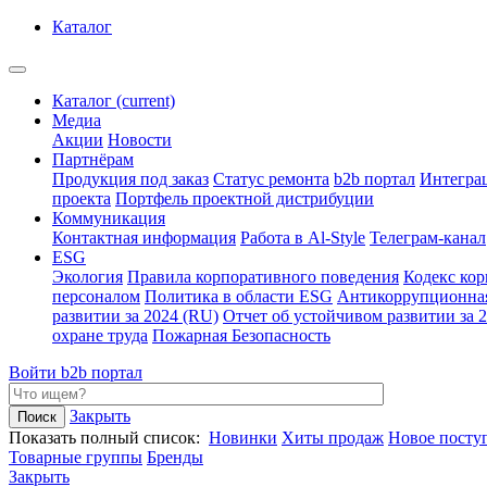
Каталог
Каталог
(current)
Медиа
Акции
Новости
Партнёрам
Продукция под заказ
Статус ремонта
b2b портал
Интегра
проекта
Портфель проектной дистрибуции
Коммуникация
Контактная информация
Работа в Al-Style
Телеграм-канал
ESG
Экология
Правила корпоративного поведения
Кодекс ко
персоналом
Политика в области ESG
Антикоррупционна
развитии за 2024 (RU)
Отчет об устойчивом развитии за 
охране труда
Пожарная Безопасность
Войти
b2b портал
Закрыть
Показать полный список:
Новинки
Хиты продаж
Новое посту
Товарные группы
Бренды
Закрыть