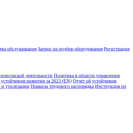
ства обслуживания
Запрос на подбор оборудования
Регистрация
спонсорской деятельности
Политика в области управления
 устойчивом развитии за 2023 (EN)
Отчет об устойчивом
 и утилизации
Правила трудового распорядка
Инструкция по